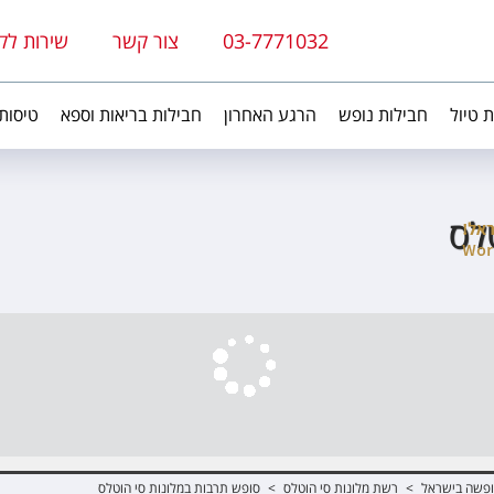
03-7771032
צור קשר
שירות לק
ת טיול
חבילות נופש
הרגע האחרון
חבילות בריאות וספא
טיסות
לס
פשה בישראל
>
רשת מלונות סי הוטלס
>
סופש תרבות במלונות סי הוטלס