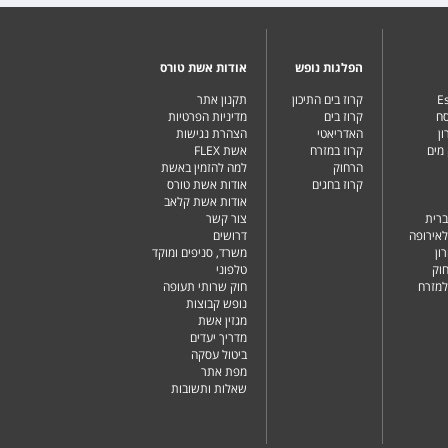
הפלגות נופש
אודות אשת טורס
Es
קרוז בים התיכון
תקנון אתר
סח
קרוז בים
מדיניות הפרטיות
ן
האדריאטי
הצהרת נגישות
מים
קרוז במזרח
אשת FLEX
הרחוק
למה להזמין באשת
קרוז בחגים
אודות אשת טורס
אודות אשת קלאב
ברית
צור קשר
לאירופה
דרושים
ון
משרד, סניפים ומוקד
וק
טלפוני
למזרח
חוק שרותי תעופה
נופש קבוצות
מגזין אשת
מדריך יעדים
ביטול עסקה
מפת אתר
שאלות ותשובות