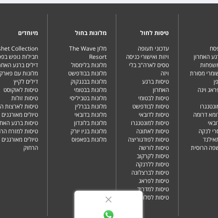
טיסות לחול
מלונות בחול
מיוחדים
פסח
עדכוני תעופה
מלון The Wave
het Collection
גע האחרון
ויזות ואישורי כניסה
Resort
חבילות נופש בפ
משפחות
טסים לארה"ב בלי
מלונות בלימסול
דילים ברגע האחרו
שומרי מסורת
ויזה
מלונות בבודפשט
מלונות עם פארק 
ן
טיסות ברגע
מלונות בבנגקוק
דילים לקיץ
ראג וינה
האחרון
מלונות בבטומי
טיסות לאוקוסט
טיסות לבטומי
מלונות בטביליסי
טיסות זולות
ונטנגרו
טיסות לבודפשט
מלונות בברלין
טיסות לארצות ה
ומא דרומה
טיסות לדובאי
מלונות בדובאי
טיולים מאורגנים 
ובאי
טיסות למונטנגרו
מלונות בלונדון
טיסות ברגע האחר
רי לנקה
טיסות לאתונה
מלונות בניו יורק
טיסות למזרח הרח
תאילנד
טיסות לפודגוריצה
מלונות בפאפוס
טיולים מאורגנים 
שפה הרוסית
טיסות לורשה
הרחוק
טיסות לקרקוב
טיסות ללרנקה
טיסות לברצלונה
טיסות לפראג
טיסות למדריד
טיסות לסלוניקי