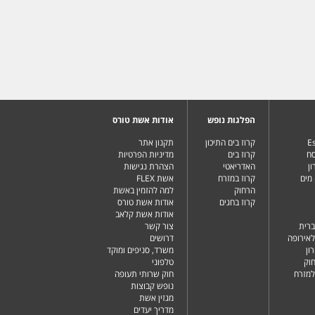
הפלגות נופש
אודות אשת טורס
Es
קרוז בים התיכון
תקנון אתר
סח
קרוז בים
מדיניות הפרטיות
ן
האדריאטי
הצהרת נגישות
מים
קרוז במזרח
אשת FLEX
הרחוק
למה להזמין באשת
קרוז בחגים
אודות אשת טורס
אודות אשת קלאב
ברית
צור קשר
לאירופה
דרושים
ון
משרד, סניפים ומוקד
וק
טלפוני
למזרח
חוק שרותי תעופה
נופש קבוצות
מגזין אשת
מדריך יעדים