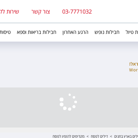
03-7771032
צור קשר
שירות לק
ת טיול
חבילות נופש
הרגע האחרון
חבילות בריאות וספא
טיסות
לים בארץ בחגים
>
דילים לפסח
>
מקדימים להזמין לפסח