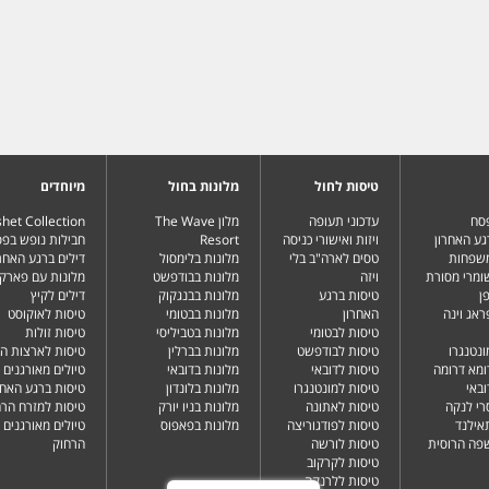
טיסות לחול
מלונות בחול
מיוחדים
פסח
עדכוני תעופה
מלון The Wave
het Collection
גע האחרון
ויזות ואישורי כניסה
Resort
חבילות נופש בפ
משפחות
טסים לארה"ב בלי
מלונות בלימסול
דילים ברגע האחרו
שומרי מסורת
ויזה
מלונות בבודפשט
מלונות עם פארק 
ן
טיסות ברגע
מלונות בבנגקוק
דילים לקיץ
ראג וינה
האחרון
מלונות בבטומי
טיסות לאוקוסט
טיסות לבטומי
מלונות בטביליסי
טיסות זולות
ונטנגרו
טיסות לבודפשט
מלונות בברלין
טיסות לארצות ה
ומא דרומה
טיסות לדובאי
מלונות בדובאי
טיולים מאורגנים 
ובאי
טיסות למונטנגרו
מלונות בלונדון
טיסות ברגע האחר
רי לנקה
טיסות לאתונה
מלונות בניו יורק
טיסות למזרח הרח
תאילנד
טיסות לפודגוריצה
מלונות בפאפוס
טיולים מאורגנים 
שפה הרוסית
טיסות לורשה
הרחוק
טיסות לקרקוב
טיסות ללרנקה