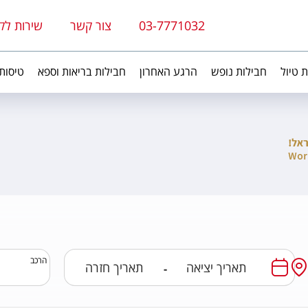
03-7771032
צור קשר
שירות לק
ת טיול
חבילות נופש
הרגע האחרון
חבילות בריאות וספא
טיסות
הרכב
-