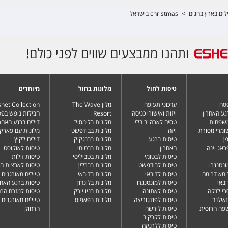
לים בארץ בחגים
>
christmas בישראל
ותהנו ממבצעים שווים לפני כולם!
טיסות לחול
מלונות בחול
מיוחדים
פסח
עדכוני תעופה
מלון The Wave
het Collection
גע האחרון
ויזות ואישורי כניסה
Resort
חבילות נופש בפ
משפחות
טסים לארה"ב בלי
מלונות בלימסול
דילים ברגע האחרו
שומרי מסורת
ויזה
מלונות בבודפשט
מלונות עם פארק 
ן
טיסות ברגע
מלונות בבנגקוק
דילים לקיץ
ראג וינה
האחרון
מלונות בבטומי
טיסות לאוקוסט
טיסות לבטומי
מלונות בטביליסי
טיסות זולות
ונטנגרו
טיסות לבודפשט
מלונות בברלין
טיסות לארצות ה
ומא דרומה
טיסות לדובאי
מלונות בדובאי
טיולים מאורגנים 
ובאי
טיסות למונטנגרו
מלונות בלונדון
טיסות ברגע האחר
רי לנקה
טיסות לאתונה
מלונות בניו יורק
טיסות למזרח הרח
תאילנד
טיסות לפודגוריצה
מלונות בפאפוס
טיולים מאורגנים 
שפה הרוסית
טיסות לורשה
הרחוק
טיסות לקרקוב
טיסות ללרנקה