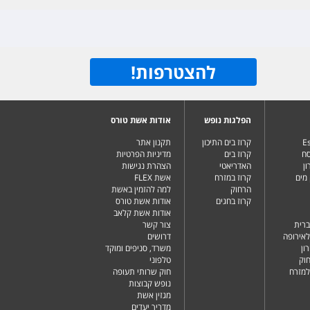
להצטרפות
!
הפלגות נופש
אודות אשת טורס
Es
קרוז בים התיכון
תקנון אתר
סח
קרוז בים
מדיניות הפרטיות
ן
האדריאטי
הצהרת נגישות
מים
קרוז במזרח
אשת FLEX
הרחוק
למה להזמין באשת
קרוז בחגים
אודות אשת טורס
אודות אשת קלאב
ברית
צור קשר
לאירופה
דרושים
ון
משרד, סניפים ומוקד
וק
טלפוני
למזרח
חוק שרותי תעופה
נופש קבוצות
מגזין אשת
מדריך יעדים