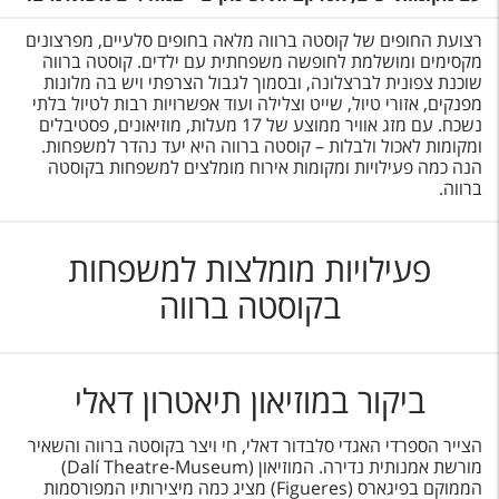
רצועת החופים של קוסטה ברווה מלאה בחופים סלעיים, מפרצונים
מקסימים ומושלמת לחופשה משפחתית עם ילדים. קוסטה ברווה
שוכנת צפונית לברצלונה, ובסמוך לגבול הצרפתי ויש בה מלונות
מפנקים, אזורי טיול, שייט וצלילה ועוד אפשרויות רבות לטיול בלתי
נשכח. עם מזג אוויר ממוצע של 17 מעלות, מוזיאונים, פסטיבלים
ומקומות לאכול ולבלות – קוסטה ברווה היא יעד נהדר למשפחות.
הנה כמה פעילויות ומקומות אירוח מומלצים למשפחות בקוסטה
ברווה.
פעילויות מומלצות למשפחות
בקוסטה ברווה
ביקור במוזיאון תיאטרון דאלי
הצייר הספרדי האגדי סלבדור דאלי, חי ויצר בקוסטה ברווה והשאיר
מורשת אמנותית נדירה. המוזיאון (Dalí Theatre-Museum)
הממוקם בפיגארס (Figueres) מציג כמה מיצירותיו המפורסמות