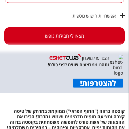
טיסות לחו"ל
מלונות בחו"ל
אפשרויות חיפוש נוספות
Русский
מצאו לי חבילות נופש
קרוז
מגזין אשת
הצטרפו למועדון
שירות לקוחות
ותהנו ממבצעים שווים לפני כולם!
טופס צור קשר
להצטרפות
!
תקנון
נגישות
קוסטה ברווה ("החוף הפראי") ממוקמת במרחק של טיסה
עקבו אחרינו
קצרה ומציעה חופים מדהימים ושמש נהדרת! הכירו את
ההצעות של אשת טורס לחופשה משפחתית בקוסטה ברווה
עם מקומות יפים, אטרקציות ופינוקים – במחירים משתלמים!