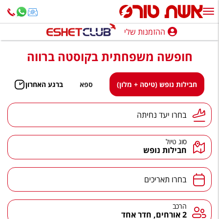
ההזמנות שלי
ההזמנות שלי
חופשה משפחתית בקוסטה ברווה
נופש בארץ
חופשה לפי סגנון
חבילות נופש (טיסה + מלון)
ספא
ברגע האחרון
מלונות באילת
יעד נחיתה
בחרו יעד נחיתה
טיולים מאורגנים
סוג טיול
סגנונות טיול
חבילות נופש
חבילות נופש
תאריכים
בחרו תאריכים
הרגע האחרון
חבילות בריאות וספא
הרכב
הרכב
2 אורחים, חדר אחד