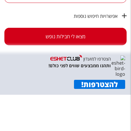
טיסות לחו"ל
מלונות בחו"ל
אפשרויות חיפוש נוספות
Русский
מצאו לי חבילות נופש
קרוז
מגזין אשת
הצטרפו למועדון
שירות לקוחות
ותהנו ממבצעים שווים לפני כולם!
טופס צור קשר
להצטרפות
!
תקנון
נגישות
עקבו אחרינו