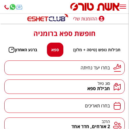
ההזמנות שלי
ההזמנות שלי
חופשת ספא ברומניה
נופש בארץ
חופשה לפי סגנון
חבילות נופש (טיסה + מלון)
ספא
ברגע האחרון
מלונות באילת
יעד נחיתה
בחרו יעד נחיתה
טיולים מאורגנים
סוג טיול
סגנונות טיול
חבילת ספא
חבילות נופש
תאריכים
בחרו תאריכים
הרגע האחרון
חבילות בריאות וספא
הרכב
הרכב
2 אורחים, חדר אחד