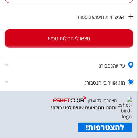
טיסות לחו"ל
מלונות בחו"ל
אפשרויות חיפוש נוספות
Русский
מצאו לי חבילות נופש
קרוז
מגזין אשת
על יוהנסבורג
שירות לקוחות
טופס צור קשר
מזג אוויר ביוהנסבורג
תקנון
הצטרפו למועדון
נגישות
ותהנו ממבצעים שווים לפני כולם!
עקבו אחרינו
להצטרפות
!