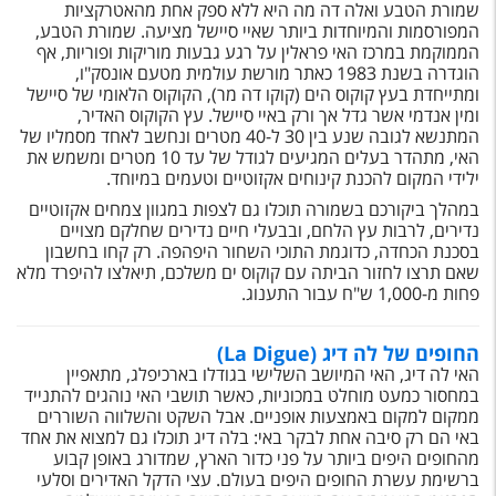
טיסות לחו"ל
שמורת הטבע ואלה דה מה היא ללא ספק אחת מהאטרקציות
המפורסמות והמיוחדות ביותר שאיי סיישל מציעה. שמורת הטבע,
הממוקמת במרכז האי פראלין על רגע גבעות מוריקות ופוריות, אף
מלונות בחו"ל
הוגדרה בשנת 1983 כאתר מורשת עולמית מטעם אונסק"ו,
ומתייחדת בעץ קוקוס הים (קוקו דה מר), הקוקוס הלאומי של סיישל
Русский
ומין אנדמי אשר גדל אך ורק באיי סיישל. עץ הקוקוס האדיר,
המתנשא לגובה שנע בין 30 ל-40 מטרים ונחשב לאחד מסמליו של
קרוז
האי, מתהדר בעלים המגיעים לגודל של עד 10 מטרים ומשמש את
ילידי המקום להכנת קינוחים אקזוטיים וטעמים במיוחד.
מגזין אשת
במהלך ביקורכם בשמורה תוכלו גם לצפות במגוון צמחים אקזוטיים
נדירים, לרבות עץ הלחם, ובבעלי חיים נדירים שחלקם מצויים
שירות לקוחות
בסכנת הכחדה, כדוגמת התוכי השחור היפהפה.
רק קחו בחשבון
שאם תרצו לחזור הביתה עם קוקוס ים משלכם, תיאלצו להיפרד מלא
טופס צור קשר
פחות מ-1,000 ש"ח עבור התענוג.
תקנון
החופים של לה דיג (La Digue)
האי לה דיג, האי המיושב השלישי בגודלו בארכיפלג, מתאפיין
נגישות
במחסור כמעט מוחלט במכוניות, כאשר תושבי האי נוהגים להתנייד
ממקום למקום באמצעות אופניים. אבל השקט והשלווה השוררים
עקבו אחרינו
באי הם רק סיבה אחת לבקר באי: בלה דיג תוכלו גם למצוא את אחד
מהחופים היפים ביותר על פני כדור הארץ, שמדורג באופן קבוע
ברשימת עשרת החופים היפים בעולם. עצי הדקל האדירים וסלעי