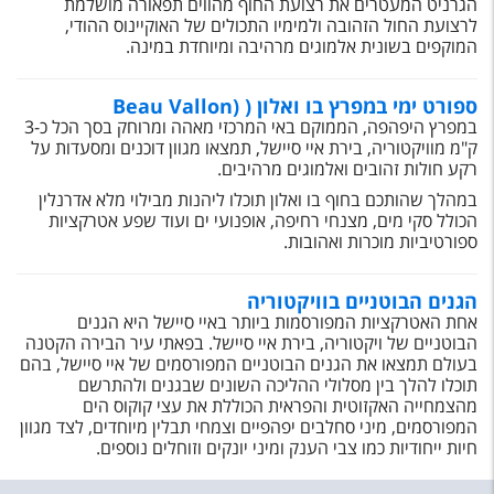
הגרניט המעטרים את רצועת החוף מהווים תפאורה מושלמת
לרצועת החול הזהובה ולמימיו התכולים של האוקיינוס ההודי,
המוקפים בשונית אלמוגים מרהיבה ומיוחדת במינה.
ספורט ימי במפרץ בו ואלון ( (Beau Vallon
במפרץ היפהפה, הממוקם באי המרכזי מאהה ומרוחק בסך הכל כ-3
ק"מ מוויקטוריה, בירת איי סיישל, תמצאו מגוון דוכנים ומסעדות על
רקע חולות זהובים ואלמוגים מרהיבים.
במהלך שהותכם בחוף בו ואלון תוכלו ליהנות מבילוי מלא אדרנלין
הכולל סקי מים, מצנחי רחיפה, אופנועי ים ועוד שפע אטרקציות
ספורטיביות מוכרות ואהובות.
הגנים הבוטניים בוויקטוריה
אחת האטרקציות המפורסמות ביותר באיי סיישל היא הגנים
הבוטניים של ויקטוריה, בירת איי סיישל. בפאתי עיר הבירה הקטנה
בעולם תמצאו את הגנים הבוטניים המפורסמים של איי סיישל, בהם
תוכלו להלך בין מסלולי ההליכה השונים שבגנים ולהתרשם
מהצמחייה האקזוטית והפראית הכוללת את עצי קוקוס הים
המפורסמים, מיני סחלבים יפהפיים וצמחי תבלין מיוחדים, לצד מגוון
חיות ייחודיות כמו צבי הענק ומיני יונקים וזוחלים נוספים.