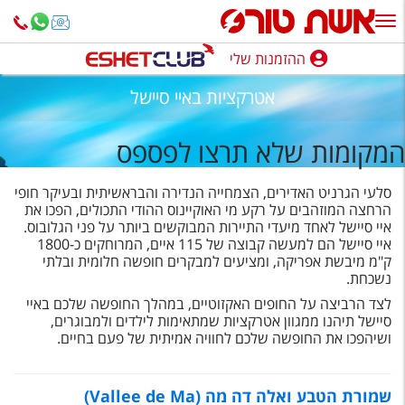
ההזמנות שלי
ההזמנות שלי
אטרקציות באיי סיישל
נופש בארץ
המקומות שלא תרצו לפספס
חופשה לפי סגנון
סלעי הגרניט האדירים, הצמחייה הנדירה והבראשיתית ובעיקר חופי
מלונות באילת
הרחצה המוזהבים על רקע מי האוקיינוס ההודי התכולים, הפכו את
איי סיישל לאחד מיעדי התיירות המבוקשים ביותר על פני הגלובוס.
טיולים מאורגנים
איי סיישל הם למעשה קבוצה של 115 איים, המרוחקים כ-1800
ק"מ מיבשת אפריקה, ומציעים למבקרים חופשה חלומית ובלתי
סגנונות טיול
נשכחת.
לצד הרביצה על החופים האקזוטיים, במהלך החופשה שלכם באיי
חבילות נופש
סיישל תיהנו ממגוון אטרקציות שמתאימות לילדים ולמבוגרים,
ושיהפכו את החופשה שלכם לחוויה אמיתית של פעם בחיים.
הרגע האחרון
חבילות בריאות וספא
שמורת הטבע ואלה דה מה (Vallee de Ma)