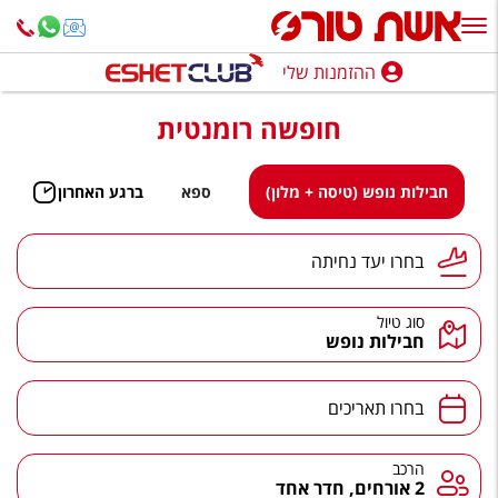
ההזמנות שלי
ההזמנות שלי
חופשה רומנטית
נופש בארץ
חופשה לפי סגנון
חבילות נופש (טיסה + מלון)
ספא
ברגע האחרון
מלונות באילת
יעד נחיתה
בחרו יעד נחיתה
טיולים מאורגנים
סוג טיול
סגנונות טיול
חבילות נופש
חבילות נופש
תאריכים
בחרו תאריכים
הרגע האחרון
חבילות בריאות וספא
הרכב
הרכב
2 אורחים, חדר אחד