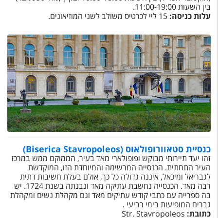
בין השעות 11:00-19:00.
עלות כניסה:
15 ליי לכרטיס משולב לשני המוזיאונים.
כנסיית סטאוורופולאוס (Biserica Stavropoleos)
זהו יעד תיירותי מבוקש ופופולארי מאד בעיר, הממוקם ממש במרכז
העיר התחתית. הכנסייה המרשימה והמיוחדת הזו, המוקדשת
לגבריאל ומיכאל, איננה גדולה כל כך, אולם בעלת חשיבות דתית
רבה מאד. הכנסייה נחשבת עתיקה מאד ונבנתה בשנת 1724. יש
בה ספרייה עם כתבי קודש עתיקים מאד וגם מקהלת נשים ומקהלת
גברים המופיעות בימי רביעי .
כתובת:
Str. Stavropoleos