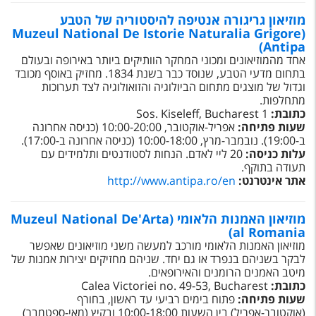
מוזיאון גריגורה אנטיפה להיסטוריה של הטבע
(Muzeul National De Istorie Naturalia Grigore
Antipa)
אחד מהמוזיאונים ומכוני המחקר הוותיקים ביותר באירופה ובעולם
בתחום מדעי הטבע, שנוסד כבר בשנת 1834. מחזיק באוסף מכובד
וגדול של מוצגים מתחום הביולוגיה והזואולוגיה לצד תערוכות
מתחלפות.
כתובת:
1 Sos. Kiseleff, Bucharest
שעות פתיחה:
אפריל-אוקטובר, 10:00-20:00 (כניסה אחרונה
ב-19:00). נובמבר-מרץ, 10:00-18:00 (כניסה אחרונה ב-17:00).
עלות כניסה:
20 ליי לאדם. הנחות לסטודנטים ותלמידים עם
תעודה בתוקף.
אתר אינטרנט:
http://www.antipa.ro/en
מוזיאון האמנות הלאומי (Muzeul National De'Arta
al Romania)
מוזיאון האמנות הלאומי מורכב למעשה משני מוזיאונים שאפשר
לבקר בשניהם בנפרד או גם יחד. שניהם מחזיקים יצירות אמנות של
מיטב האמנים הרומנים והאירופאים.
כתובת:
Calea Victoriei no. 49-53, Bucharest
שעות פתיחה:
פתוח בימים רביעי עד ראשון, בחורף
(אוקטובר-אפריל) בין השעות 10:00-18:00 ובקיץ (מאי-ספטמבר)