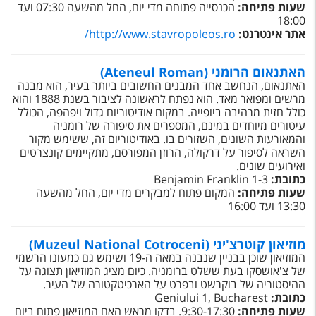
שעות פתיחה:
הכנסייה פתוחה מדי יום, החל מהשעה 07:30 ועד
18:00
אתר אינטרנט:
http://www.stavropoleos.ro/
האתנאום הרומני (Ateneul Roman)
האתנאום, הנחשב אחד המבנים החשובים ביותר בעיר, הוא מבנה
מרשים ומפואר מאד. הוא נפתח לראשונה לציבור בשנת 1888 והוא
כולל חזית מרהיבה ביופייה. במקום אודיטוריום גדול ויפהפה, הכולל
עיטורים מיוחדים במינם, המספרים את סיפורה של רומניה
והמאורעות השונים, השזורים בו. באודיטוריום זה, ששימש מקור
השראה לסיפור על דרקולה, הרוזן המפורסם, מתקיימים קונצרטים
ואירועים שונים.
כתובת:
Benjamin Franklin 1-3
שעות פתיחה:
המקום פתוח למבקרים מדי יום, החל מהשעה
13:30 ועד 16:00
מוזיאון קוטרצ'יני (Muzeul National Cotroceni)
המוזיאון שוכן בבניין שנבנה במאה ה-19 ושימש גם כמעונו הרשמי
של צ'אושסקו בעת ששלט ברומניה. כיום מציג המוזיאון תצוגה על
ההיסטוריה של בוקרשט ובפרט על הארכיטקטורה של העיר.
כתובת:
Geniului 1, Bucharest
שעות פתיחה:
9:30-17:30. בדקו מראש האם המוזיאון פתוח ביום