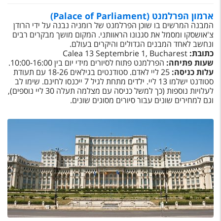
טיסות לחו"ל
ארמון הפרלמנט (Palace of Parliament)
מלונות בחו"ל
המבנה המרשים בו שוכן הפרלמנט של רומניה נבנה על ידי הרודן
צ'אושסקו ומסמל את סגנונו הראוותני. המקום מושך מבקרים רבים
Русский
ונחשב לאחד המבנים הגדולים והיקרים בעולם.
כתובת:
Calea 13 Septembrie 1, Bucharest
שעות פתיחה:
הפרלמנט פתוח לסיורים מידי יום בין 10:00-16:00.
קרוז
עלות כניסה:
25 ליי לאדם. סטודנטים בגילאים 18-26 עם תעודת
סטודנט ישלמו 13 ליי. ילדים מתחת לגיל 7 ייכנסו לחינם. שימו לב
מגזין אשת
לעלויות נוספות (כך למשל כניסה עם מצלמה תעלה 30 ליי נוספים),
וגם למחירים שונים עבור סיורים מסוגים שונים.
שירות לקוחות
טופס צור קשר
תקנון
נגישות
עקבו אחרינו