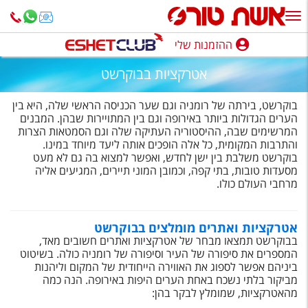
ההזמנות שלי
ההזמנות שלי
אטרקציות בבוקרשט
נופש בארץ
בוקרשט, בירתה של רומניה וגם שער הכניסה הראשי שלה, היא בין
חופשה לפי סגנון
הערים הגדולות ביותר באירופה וגם בין המתויירות שבהן. המבנים
המרשימים שבה, ההיסטוריה העתיקה שלה וגם הסמטאות הצרות
והתרבות המקומית, כל אלה הופכים אותה ליעד מיוחד במינו.
מלונות באילת
בוקרשט משלבת בין ישן לחדש, ואפשר למצוא בה גם לא מעט
מסעדות טובות, בתי קפה, וכמובן המוני תיירים, המגיעים אליה
טיולים מאורגנים
מרחבי העולם כולו.
סגנונות טיול
אטרקציות ואתרים מומלצים בבוקרשט
חבילות נופש
בבוקרשט תמצאו מבחר של אטרקציות ואתרים חשובים מאד,
המספרים את סיפורה של העיר וסיפורה של רומניה כולה. בשיטוט
הרגע האחרון
ביניהם אפשר לספוג את האווירה הייחודית של המקום וליהנות
מביקור בלתי נשכח באחת הערים היפות באירופה. הנה כמה
חבילות בריאות וספא
מהאטרקציות, שמומלץ לבקר בהן: