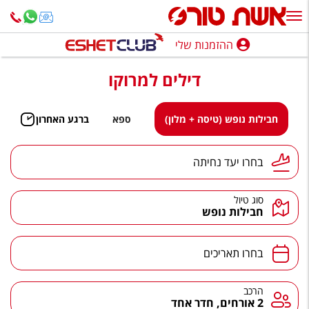
ההזמנות שלי
ההזמנות שלי
דילים למרוקו
נופש בארץ
חופשה לפי סגנון
חבילות נופש (טיסה + מלון)
ספא
ברגע האחרון
מלונות באילת
יעד נחיתה
בחרו יעד נחיתה
טיולים מאורגנים
סוג טיול
סגנונות טיול
חבילות נופש
חבילות נופש
תאריכים
בחרו תאריכים
הרגע האחרון
חבילות בריאות וספא
הרכב
הרכב
2 אורחים, חדר אחד