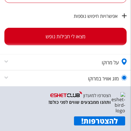
טיסות לחו"ל
מלונות בחו"ל
אפשרויות חיפוש נוספות
Русский
מצאו לי חבילות נופש
קרוז
מגזין אשת
על מרוקו
שירות לקוחות
טופס צור קשר
מזג אוויר במרוקו
תקנון
הצטרפו למועדון
נגישות
ותהנו ממבצעים שווים לפני כולם!
עקבו אחרינו
להצטרפות
!