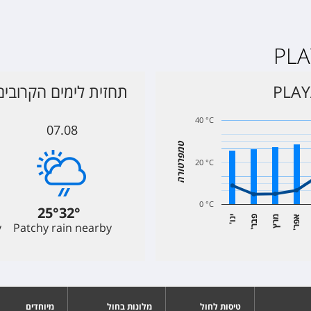
תחזית לימים הקרובים בA DEL CARMEN
40 °C
07.08
טמפרטורה
20 °C
0 °C
25
°
32
°
א
ר
מרץ
פ
ר
י
ו
y
Patchy rain nearby
'
נ
'
ב
'
פ
טיסות לחול
מלונות בחול
מיוחדים