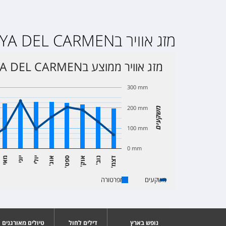
מזג אוויר בPLAYA DEL CARMEN
מזג אוויר ממוצע בPLAYA DEL CARMEN
300 mm
200 mm
משקעים
100 mm
0 mm
ד
מ
נ
ב
א
ק
ס
ט
א
ג
יולי
יוני
מאי
'
ו
'
ו
'
ו
'
צ
'
פ
משקעים
טמפרטורה
נופש בארץ
דילים לחול
טיולים מאורגנים