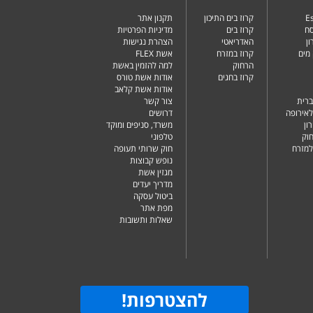
Es
קרוז בים התיכון
תקנון אתר
סח
קרוז בים
מדיניות הפרטיות
ן
האדריאטי
הצהרת נגישות
מים
קרוז במזרח
אשת FLEX
הרחוק
למה להזמין באשת
קרוז בחגים
אודות אשת טורס
אודות אשת קלאב
ברית
צור קשר
לאירופה
דרושים
ון
משרד, סניפים ומוקד
וק
טלפוני
למזרח
חוק שרותי תעופה
נופש קבוצות
מגזין אשת
מדריך יעדים
ביטול עסקה
מפת אתר
שאלות ותשובות
להצטרפות
!