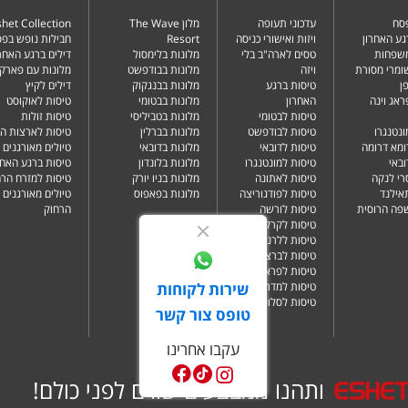
פסח
עדכוני תעופה
מלון The Wave
het Collection
גע האחרון
ויזות ואישורי כניסה
Resort
חבילות נופש בפ
משפחות
טסים לארה"ב בלי
מלונות בלימסול
דילים ברגע האחרו
שומרי מסורת
ויזה
מלונות בבודפשט
מלונות עם פארק 
ן
טיסות ברגע
מלונות בבנגקוק
דילים לקיץ
ראג וינה
האחרון
מלונות בבטומי
טיסות לאוקוסט
טיסות לבטומי
מלונות בטביליסי
טיסות זולות
ונטנגרו
טיסות לבודפשט
מלונות בברלין
טיסות לארצות ה
ומא דרומה
טיסות לדובאי
מלונות בדובאי
טיולים מאורגנים 
ובאי
טיסות למונטנגרו
מלונות בלונדון
טיסות ברגע האחר
רי לנקה
טיסות לאתונה
מלונות בניו יורק
טיסות למזרח הרח
תאילנד
טיסות לפודגוריצה
מלונות בפאפוס
טיולים מאורגנים 
שפה הרוסית
טיסות לורשה
הרחוק
טיסות לקרקוב
טיסות ללרנקה
טיסות לברצלונה
טיסות לפראג
טיסות למדריד
שירות לקוחות
טיסות לסלוניקי
טופס צור קשר
עקבו אחרינו
ותהנו ממבצעים שווים לפני כולם!