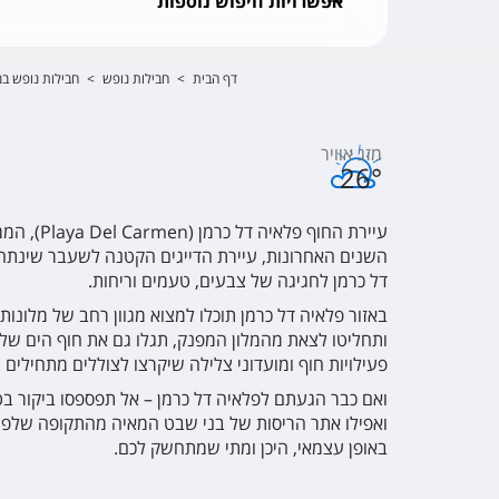
אפשרויות חיפוש נוספות
דף הבית
>
חבילות נופש
>
חבילות נופש במ
מזג אוויר
26
°
עיירת החוף פלאיה דל כרמן (
Playa Del Carmen
), הממ
השנים האחרונות, עיירת הדייגים הקטנה לשעבר שינתה א
דל כרמן לחגיגה של צבעים, טעמים וריחות.
באזור פלאיה דל כרמן תוכלו למצוא מגוון רחב של מלונות
ותחליטו לצאת מהמלון המפנק, תגלו גם את חוף הים של פ
פעילויות חוף ומועדוני צלילה שיקרצו לצוללים מתחילים 
ואפילו אתר הריסות של בני שבט המאיה מהתקופה שלפני 
באופן עצמאי, היכן ומתי שמתחשק לכם.