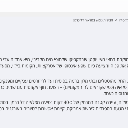
קסיקו
>
חבילות נופש בפלאיה דל כרמן
וקמת בחצי האי יוקטן שבמקסיקו שלחופי הים הקריבי, היא אחד מיעדי ה
ת פניה ומציעה כיום שפע אינסופי של אטרקציות, מקומות בילוי, מסעדו
, החל מהוסטלים ובתי מלון ברמה בסיסית ועד לריזורטים ענקיים ומפנקים
לאיה (כפי שקוראים לה המקומיים) – רצועת חוף אקזוטית עם שמים כחולים
ומנוסים כאחד.
ואם כבר הגעתם לפלאיה דל כרמן – אל תפספסו ביקור בטולום, עיירה קטנה
הגעת הספרדים ליבשת אמריקה. קיימת אפשרות לסיורים מאורגנים בטולום