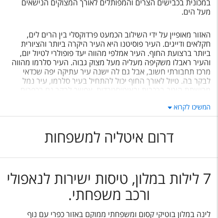
במכונית בכבישים הצרים והמפותלים לאורך המצוקים הנישאים
מעל הים
.
האזור מאופיין על ידי השילוב הכמעט פרדוקסלי בין הרים לים,
חקלאים ודייגים.
העיר פוסיטנו היא העיר היקרה ביותר והציורית
ביותר ברצועת החוף. העיר אמלפי מהווה יעד פופולרי לטיול יום,
והעיר ראבלו משקיפה מעליה מעל מצוק גבוה. העיר סלרמו מהווה
מרכז תחבורתי חשוב, אבל גם לה ישנה עיר עתיקה יפה שכדאי
לבקר בה. טיול לאורך החוף יכול להתחיל בעיר סלרמו, עיר נמל
מרושתת היטב ברכבות ובאוטוסטרדות. אפשר לבקר גם בכפרים
הקרובים ויאטרי סול מארה וקאפו ד'אורסו, מאיורי ומינורי (ובהם גם
המשיכו לקרוא
שרידים רומאים). משם ניתן להגיע לעיר ראבלו, עיר רומנטית ויפה
.
דרום איטליה למשפחות
7 לילות במלון, טיסות ישירות לנאפולי
ורכב משפחתי.
לינה במלון בוטיקי קסום ומשפחתי ממוקם באזור כפרי עם נוף