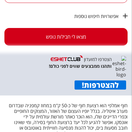
טיסות לחו"ל
מלונות בחו"ל
אפשרויות חיפוש נוספות
Русский
מצאו לי חבילות נופש
קרוז
מגזין אשת
הצטרפו למועדון
שירות לקוחות
ותהנו ממבצעים שווים לפני כולם!
טופס צור קשר
להצטרפות
!
תקנון
נגישות
חוף אמלפי הוא רצועת חוף של כ-50 ק"מ במחוז קמפניה שבדרום
מערב איטליה. בגלל יופיו העצום של האזור, המצוקים החופיים
עקבו אחרינו
וכפרי הדייגים שלו, הוא הוכר כאתר מורשת עולמית על ידי
אונסקו. אפשר להגיע לכל יעד ברצועת החוף בסירה, ומי שאינו
חובב מסעות בים, יכול להנות מנסיעה חווייתית באוטובוס או