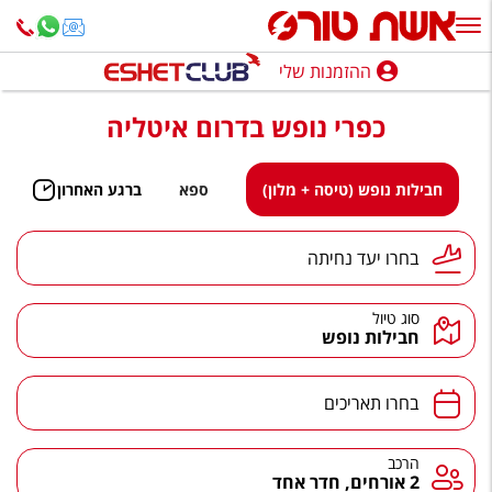
ההזמנות שלי
ההזמנות שלי
כפרי נופש בדרום איטליה
נופש בארץ
חופשה לפי סגנון
חבילות נופש (טיסה + מלון)
ספא
ברגע האחרון
מלונות באילת
יעד נחיתה
בחרו יעד נחיתה
טיולים מאורגנים
סוג טיול
סגנונות טיול
חבילות נופש
חבילות נופש
תאריכים
בחרו תאריכים
הרגע האחרון
חבילות בריאות וספא
הרכב
הרכב
2 אורחים, חדר אחד