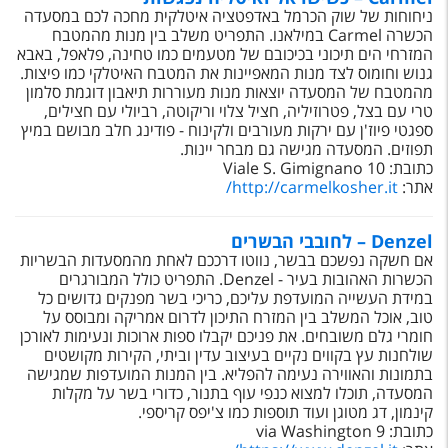
טיסות לחו"ל
ניחוחות של שוק הכרמל באדפטציה איטלקית מחכה לכם במסעדה
הכשרה Carmel במילאנו. התפריט משלב בין מנות מהמטבח
מלונות בחו"ל
המזרחי הים תיכוני בכיכובם של מטעמים כמו טחינה, פלאפל, באבא
גנוש וחומוס לצד מנות המאפיינות את המטבח האיטלקי כמו פיצות.
Русский
מהמטבח של המסעדה יוצאות מנות מעוררות תיאבון דוגמת סלמון
טרי עם בצל, פטרוזיליה, חציל צלוי וריקוטה, רביולי עם חצילים,
קרוז
ספגטי פיוז'ן עם ירקות מעורבים ולקינוח - פודינג חלב מבושם במיץ
תפוזים. המסעדה מגישה גם מבחר יינות.
כתובת: Viale S. Gimignano 10
מגזין אשת
אתר:
http://carmelkosher.it
/
שירות לקוחות
Denzel – לחובבי הבשרים
אם חשקה נפשכם בבשר, נווטו דרככם לאחת מהמסעדות הבשריות
טופס צור קשר
הכשרות האהובות בעיר - Denzel. התפריט כולל המבורגרים
במידת העשייה המועדפת עליכם, כריכי בשר מפנקים גדושים כל
תקנון
טוב, אוכל המשלב בין המזרח התיכון לדרום אמריקה ומבוסס על
חומרי גלם משובחים. את פניכם יקבלו ספות ארוכות ונעימות לאורכן
נגישות
שולחנות עץ בקווים נקיים בעיצוב עדין וביתי, הקירות מקושטים
בתמונות והאווירה נעימה להפליא. בין המנות המועדפות שמגישה
עקבו אחרינו
המסעדה, תוכלו למצוא כנפי עוף בתנור, כדורי בשר על מקלות
קינמון, דג מטוגן ועוד תוספות כמו צ'יפס קריספי.
כתובת: via Washington 9