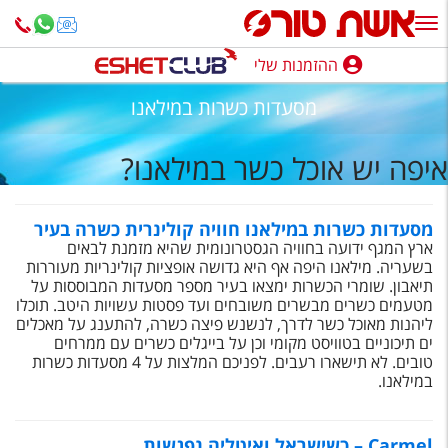
ההזמנות שלי
ההזמנות שלי
מסעדות כשרות במילאנו
נופש בארץ
איפה יש אוכל כשר במילאנו?
חופשה לפי סגנון
מלונות באילת
מסעדות כשרות במילאנו חוויה קולינרית כשרה בעיר
ארץ המגף ידועה בחוויה הגסטרונומית שהיא מזמנת לבאים
טיולים מאורגנים
בשעריה. מילאנו היפה אף היא גדושה אופציות קולינריות מעוררות
תיאבון. שומרי הכשרות ימצאו בעיר מספר מסעדות המבוססות על
סגנונות טיול
מטעמים כשרים מבשרים משובחים ועד פסטות עשויות היטב. תוכלו
ליהנות מאוכל כשר לדרך, לנשנש פיצה כשרה, להתענג על מאכלים
חבילות נופש
ים תיכוניים בטוויסט מקומי וכן על בייגלים כשרים עם ממרחים
טובים. לא תישארו רעבים. לפניכם המלצות על 4 מסעדות כשרות
הרגע האחרון
במילאנו.
חבילות בריאות וספא
Carmel – כשישראל ואיטליה נפגשות