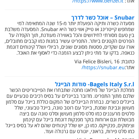
אתר:
https://www.denzel.it
/
Snubar – אוכל כשר לדרך
מסעדה כשרה ותיקה הפועלת יותר מ-15 שנה המתאימה למי
שמחפש קייטרינג או טייק אווי כשר היא
Snubar
. המסעדה משלבת
בין טעם מסורתי לחידושים והכל באווירה מעודנת, תוך הקפדה על
הפרטים הקטנים ביותר. התפריט עשיר במנות כמו קבבים מתובלים,
אורז עם שקדים, פסטות מסוגים שונים, רביולי ושלל קינוחים דוגמת
כנאפה. בדקו עד מתי ניתן לבצע הזמנה כדי לאסוף את האוכל.
כתובת:
Via Felice Bisleri, 16
אתר:
https://snubar.eu/
Bagels Italy S.r.l‬- סודות הבייגל
ממלכת הבייגל של מילאנו מחכה שתבחרו את הפייבוריטים הכשר
שלכם מתוך התפריט. מדובר בבייגלים על בסיס רכיבים טבעיים עם
בייגלים כשרים. נבחרת הבייגלים של המקום כוללת בייגל עם סלמון
מעושן וגבינת שמנת, בייגל עם רוטב טונה, בייגל טבעוני, שלל
סלטים מרעננים כמו סלט סלמון מעושן וסלט טונה עם ביצה
מבושלת וגם ארוחות בוקר מפנקות דוגמת בייגל עם קינמון
וצימוקים, פנקייקס. כמו כן, יש שלל קינוחים שהם לא על בסיס בייגל
כמו סלט פירות, בראוני, יוגורט עם גרנולה ועוד.