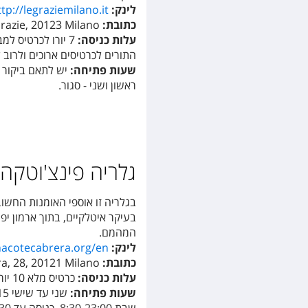
לינק:
http://legraziemilano.it/
כתובת:
Grazie, 20123 Milano
עלות כניסה:
התורים לכרטיסים ארוכים ולרוב 
שעות פתיחה:
ראשון ושני - סגור.
גלריה פינצ'וטקה די בררה (era
בגלריה זו אוספי האומנות החשוב
בעיקר איטלקיים, בתוך ארמון י
המהמם.
לינק:
nacotecabrera.org/en/
כתובת:
ra, 28, 20121 Milano
עלות כניסה:
כרטיס מלא 10 יורו, כרטיס מופחת (ילדים, סטודנטים) 7 יורו
שעות פתיחה:
שני עד שישי 8:30-19:15, כניסה עד 18:30