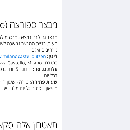
מבצר ספורצה (Castello Sforzesco)
מרהיבים ואגם.
לינק:
.milanocastello.it/en
כתובת:
zza Castello, Milano
עלות כניסה:
בכל יום.
שעות פתיחה:
טירה - שעון חורף שני-ראשון :00
מוזיאון – פתוח כל יום מלבד שני 9:00-19:30, בחמישי עד 22:00
תאטרון אלה-סקאלה ( Alla Scala