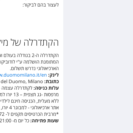
לעצור בהם לביקור:
הקתדרלה של מילאנו (i Milano
הארכיאולוגי נדרש תשלום.
לינק:
w.duomomilano.it/en
כתובת:
a del Duomo, Milano
עלות כניסה:
לקתדרלה עצמה – חינם
מרפסות
-
ללא מעלית, הכניסה חינם לילדים עד גיל 6 ולבע
אתר ארכיאולוגי - למבוגר 4 יורו, כרטיס מופחת (ילדים 6-12, סטודנטים) 2 יורו
*מרבית הכרטיסים תקפים ל- 72 שעות בלבד
שעות פתיחה:
כל יום מ- 8:00-21:00, הכניסה מוגבלת עד שעה לפני הסגירה