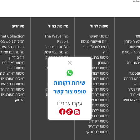
טיסות לחול
מלונות בחול
מיוחדים
פסח
עדכוני תעופה
מלון The Wave
het Collection
גע האחרון
ויזות ואישורי כניסה
Resort
חבילות נופש בפ
משפחות
טסים לארה"ב בלי
מלונות בלימסול
דילים ברגע האחרו
שומרי מסורת
ויזה
מלונות בבודפשט
מלונות עם פארק 
ן
טיסות ברגע
מלונות בבנגקוק
דילים לקיץ
ראג וינה
האחרון
מלונות בבטומי
טיסות לאוקוסט
טיסות לבטומי
מלונות בטביליסי
טיסות זולות
ונטנגרו
טיסות לבודפשט
מלונות בברלין
טיסות לארצות ה
ומא דרומה
טיסות לדובאי
מלונות בדובאי
טיולים מאורגנים 
שירות לקוחות
ובאי
טיסות למונטנגרו
מלונות בלונדון
טיסות ברגע האחר
רי לנקה
טיסות לאתונה
מלונות בניו יורק
טיסות למזרח הרח
טופס צור קשר
תאילנד
טיסות לפודגוריצה
מלונות בפאפוס
טיולים מאורגנים 
שפה הרוסית
טיסות לורשה
הרחוק
עקבו אחרינו
טיסות לקרקוב
טיסות ללרנקה
טיסות לברצלונה
טיסות לפראג
טיסות למדריד
טיסות לסלוניקי