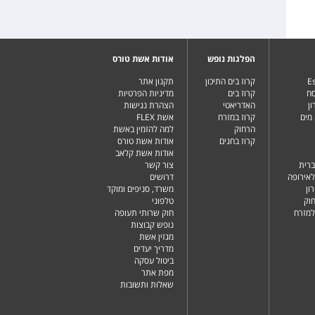
הפלגות נופש
אודות אשת טורס
Es
קרוז בים התיכון
תקנון אתר
סח
קרוז בים
מדיניות הפרטיות
ן
האדריאטי
הצהרת נגישות
מים
קרוז במזרח
אשת FLEX
הרחוק
למה להזמין באשת
קרוז בחגים
אודות אשת טורס
אודות אשת קלאב
ברית
צור קשר
לאירופה
דרושים
ון
משרד, סניפים ומוקד
וק
טלפוני
למזרח
חוק שרותי תעופה
נופש קבוצות
מגזין אשת
מדריך יעדים
ביטול עסקה
מפת אתר
שאלות ותשובות