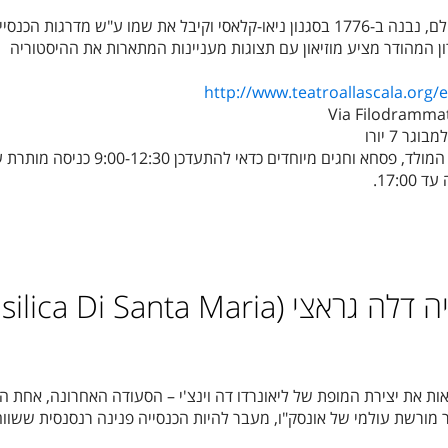
אחד מבתי האופרה הידועים בעולם, נבנה ב-1776 בסגנון ניאו-קלאסי וקיבל את שמו ע"ש מדרגות הכנסי
 המהודר מציע מוזיאון עם תצוגות מעניינות המתארות את ההיסטוריה
http://www.teatroallascala.org
Via Filodrammat
ר 7 יורו
כל יום מלבד חג המולד, פסחא וחגים מיוחדים כדאי להתעדכן 9:00-12:30 כניס
כנסיית סנטה מריה דלה גראצי (ica Di Santa Maria
ות את יצירת המופת של ליאונרדו דה וינצ'י – הסעודה האחרונה, אחת ה
 מורשת עולמי של אונסק"ו, מעבר להיות הכנסייה פנינה רנסנסית ששווה