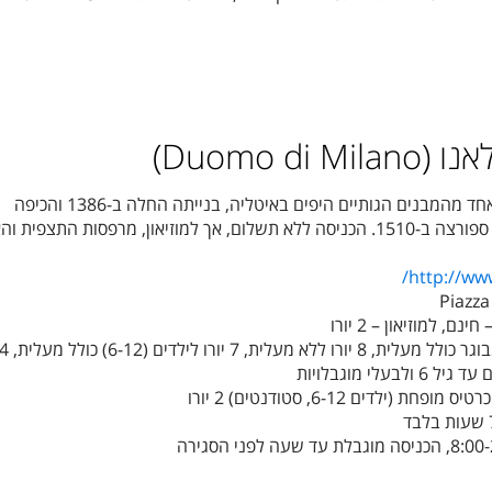
Duomo d)
הקתדרלה ה-2 בגודלה בעולם ואחד מהמבנים הגותיים היפים באיטליה, בנייתה החלה ב-1386 והכיפה
המתומנת הושלמה ע"י לודוביקו ספורצה ב-1510. הכניסה ללא תשלום, אך למוזיאון, מרפסות התצפית
/
http://ww
Piazz
, למוזיאון – 2 יורו
לי מוגבלויות