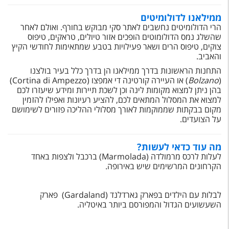
ממילאנו לדולומיטים
הרי הדולומיטים נחשבים לאתר סקי מבוקש בחורף. ואולם לאחר
שהשלג נמס הדולומוטים הופכים אזור טיולים, טראקים, טיפוס
צוקים, טיפוס הרים ושאר פעילויות בטבע שמתאימות לחודשי הקיץ
והאביב.
התחנות הראשונות בדרך ממילאנו הן בדרך כלל בעיר בולצנו
(
Bolzano
) או העיירה קורטינה די אמפצו (Cortina di Ampezzo)
בהן ניתן למצוא מקומות לינה וכן לשכת תיירות ומידע שיעזרו לכם
למצוא את המסלול המתאים לכם, להציע רעיונות ואפילו להזמין
מקום בבקתות שממוקמות לאורך מסלולי ההליכה פזורים לשימושם
על הצועדים.
מה עוד כדאי לעשות?
לעלות לרכס מרמולדה (Marmolada) ברכבל ולצפות באחד
הקרחונים המרשימים שיש באירופה.
לבלות עם הילדים בפארק גארדלנד (Gardaland) פארק
השעשועים הגדול והמפורסם ביותר באיטליה.