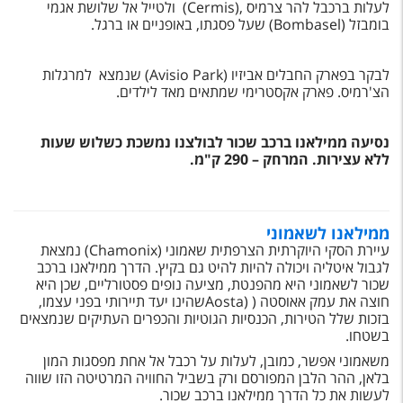
לעלות ברכבל להר צרמיס ,(Cermis) ולטייל אל שלושת אגמי
בומבזל (Bombasel)
שעל פסגתו, באופניים או ברגל.
לבקר בפארק החבלים אביזיו (Avisio Park) שנמצא למרגלות
הצ'רמיס. פארק אקסטרימי שמתאים מאד לילדים.
נסיעה ממילאנו ברכב שכור לבולצנו נמשכת כשלוש שעות
ללא עצירות. המרחק – 290 ק"מ.
ממילאנו לשאמוני
עיירת הסקי היוקרתית הצרפתית שאמוני (Chamonix) נמצאת
לגבול איטליה ויכולה להיות להיט גם בקיץ. הדרך ממילאנו ברכב
שכור לשאמוני היא מהפנטת, מציעה נופים פסטורליים, שכן היא
חוצה את עמק אאוסטה ( (Aostaשהינו יעד תיירותי בפני עצמו,
בזכות שלל הטירות, הכנסיות הגוטיות והכפרים העתיקים שנמצאים
בשטחו.
משאמוני אפשר, כמובן, לעלות על רכבל אל אחת מפסגות המון
בלאן, ההר הלבן המפורסם ורק בשביל החוויה המרטיטה הזו שווה
לעשות את כל הדרך ממילאנו ברכב שכור.