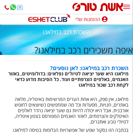
ההזמנות שלי
ההזמנות שלי
השכרת רכב במילאנו
נופש בארץ
איפה משכירים רכב במילאנו?
חופשה לפי סגנון
מלונות באילת
השכרת רכב במילאנו: לאן נוסעים?
מילאנו היא שער יציאה לטיולים נפלאים: בדולומיטים, באזור
טיולים מאורגנים
האגמים, באלפים הצרפתיים ועוד. כל הסיבות מדוע כדאי
לקחת רכב שכור במילאנו
סגנונות טיול
מילאנו, אין ספק, היא אחת הערים המרשימות באיטליה, מלאה
חבילות נופש
באתרים, חנויות, מסעדות וכל מה שמחפשים כשיוצאים לחופש
אורבנית. אבל היא יכולה להיות גם שער יציאה נהדר לאלפים
הרגע האחרון
האיטלקים והצרפתים, לאזור האגמים המפורסם בצפון איטליה,
לטיולי טבע ואתגרים.
חבילות בריאות וספא
בכתבה הזו נסקור שפע של אפשרויות הגלומות בטיסה למילאנו