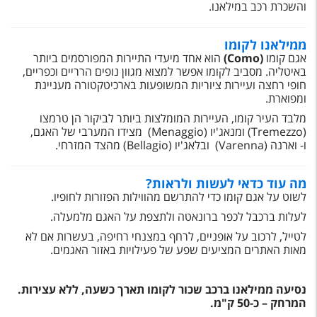
טיסות לחו"ל
והשכרת רכב במילאנו.
מלונות בחו"ל
ממילאנו לקומו
אגם קומו
(
Como
)
הוא אחד מיעדי התיירות המפורסמים ביותר
Русский
באיטליה. מסביב לקומו אפשר למצוא מגוון נופים הרריים וכפריים,
חופי רחצה ועיירות ציוריות המשופעות בארכיטקטורה מעניינת
קרוז
ומפוארת.
מלבד העיר קומו, העיירות המומלצות ביותר לביקור הן טרמצו
מגזין אשת
(Tremezzo) ומנאג'יו (Menaggio) מצידו המערבי של האגם,
ו- וארנה (Varenna) ובלאג'יו (Bellagio) מהצד המזרחי.
שירות לקוחות
מה עוד כדאי לעשות ולראות?
טופס צור קשר
לשוט על אגם קומו כדי להתרשם מהווילות הפזורות לחופיו.
תקנון
לעלות ברכבל לכפר ברונאטה ולתצפת על האגם מלמעלה.
לטייל, לרכוב על אופניים, לרחף במצנחי רחיפה, בעשרות אם לא
נגישות
מאות האתרים המציעים שפע של פעילויות באזור האגמים.
עקבו אחרינו
נסיעה ממילאנו ברכב שכור לקומו תארך כשעה, ללא עצירות.
המרחק – כ-50 ק"מ.