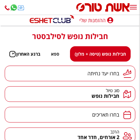
ההזמנות שלי
ההזמנות שלי
חבילות נופש לסילבסטר
נופש בארץ
חופשה לפי סגנון
חבילות נופש (טיסה + מלון)
ספא
ברגע האחרון
מלונות באילת
יעד נחיתה
בחרו יעד נחיתה
טיולים מאורגנים
סוג טיול
סגנונות טיול
חבילות נופש
חבילות נופש
תאריכים
בחרו תאריכים
הרגע האחרון
חבילות בריאות וספא
הרכב
הרכב
2 אורחים, חדר אחד