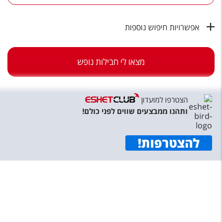
טיסות לחו"ל
מלונות בחו"ל
אפשרויות חיפוש נוספות
Русский
מצאו לי חבילות נופש
קרוז
מגזין אשת
הצטרפו למועדון
שירות לקוחות
ותהנו ממבצעים שווים לפני כולם!
טופס צור קשר
להצטרפות
!
תקנון
נגישות
עקבו אחרינו