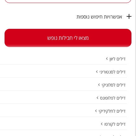
טיסות לחו"ל
מלונות בחו"ל
אפשרויות חיפוש נוספות
Русский
מצאו לי חבילות נופש
קרוז
מגזין אשת
דילים ליוון
שירות לקוחות
דילים לסנטוריני
טופס צור קשר
דילים לסלוניקי
תקנון
דילים לפלופונס
נגישות
דילים לחלקידיקי
עקבו אחרינו
דילים לקורפו