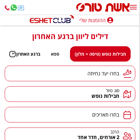
ההזמנות שלי
ההזמנות שלי
דילים ליוון ברגע האחרון
נופש בארץ
חופשה לפי סגנון
חבילות נופש (טיסה + מלון)
ספא
ברגע האחרון
מלונות באילת
יעד נחיתה
בחרו יעד נחיתה
טיולים מאורגנים
סוג טיול
סגנונות טיול
חבילות נופש
חבילות נופש
תאריכים
בחרו תאריכים
הרגע האחרון
חבילות בריאות וספא
הרכב
הרכב
2 אורחים, חדר אחד