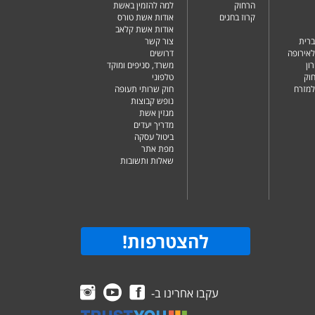
הרחוק
למה להזמין באשת
קרוז בחגים
אודות אשת טורס
אודות אשת קלאב
ברית
צור קשר
לאירופה
דרושים
ון
משרד, סניפים ומוקד
וק
טלפוני
למזרח
חוק שרותי תעופה
נופש קבוצות
מגזין אשת
מדריך יעדים
ביטול עסקה
מפת אתר
שאלות ותשובות
להצטרפות
!
עקבו אחרינו ב-