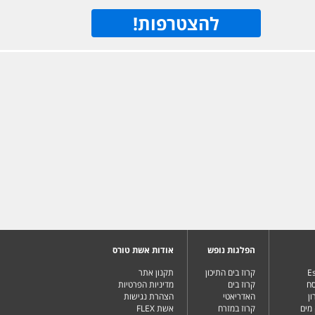
להצטרפות
!
הפלגות נופש
אודות אשת טורס
Es
קרוז בים התיכון
תקנון אתר
סח
קרוז בים
מדיניות הפרטיות
ן
האדריאטי
הצהרת נגישות
מים
קרוז במזרח
אשת FLEX