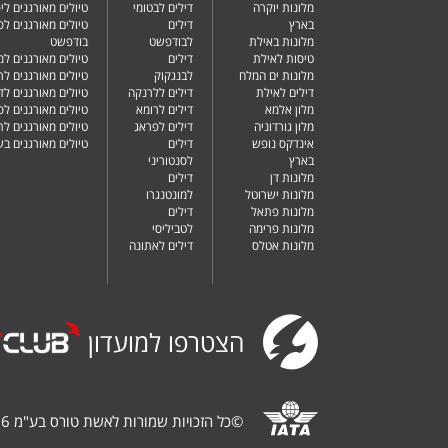
מלונות יוקרה
דילים לבטומי
טיולים מאורגנים ליפ
בארץ
דילים
טיולים מאורגנים לפ
מלונות באילת
לבודפשט
בודפשט
טיסות לאילת
דילים
טיולים מאורגנים למ
מלונות ים המלח
לבנגקוק
טיולים מאורגנים לר
דילים לאילת
דילים ללרנקה
טיולים מאורגנים לד
מלון אלמא
דילים לרומא
טיולים מאורגנים לס
מלון גורדוניה
דילים לפראג
טיולים מאורגנים ל
אינדקס נופש
דילים
טיולים מאורגנים ב
בארץ
לסנטוריני
מלונות דן
דילים
מלונות ישרוטל
למונטנגרו
מלונות פתאל
דילים
מלונות פרימה
לטביליסי
מלונות אטלס
דילים לאתונה
הצטרפו למועדון
©
כל הזכויות שמורות לאשת טורס בע"מ 1987-2026