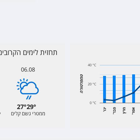
תחזית לימים הקרובים
40 °C
06.08
טמפרטורה
20 °C
0 °C
27
°
29
°
א
ר
מרץ
פ
ר
י
ו
ממטרי גשם קלים
y
'
נ
'
ב
'
פ