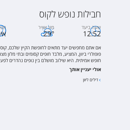
חבילות נופש לקוס
שעה ביעד
מזג אוויר
מטב
12:52
°
29
איר
אם אתם מחפשים יעד מתאים לחופשת הקיץ שלכם, קוס, ה
פופולרי ביוון, המציע, מלבד חופים קסומים ובתי מלון מצ
חופש אמיתית. היא שילוב מושלם בין נופים נהדרים לפעי
אולי יעניין אותך
דילים ליוון