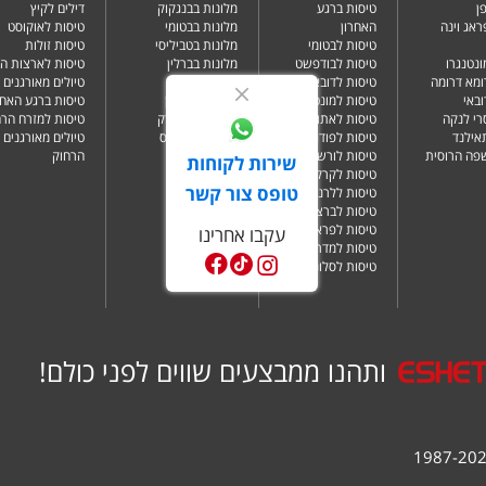
ן
טיסות ברגע
מלונות בבנגקוק
דילים לקיץ
ראג וינה
האחרון
מלונות בבטומי
טיסות לאוקוסט
טיסות לבטומי
מלונות בטביליסי
טיסות זולות
ונטנגרו
טיסות לבודפשט
מלונות בברלין
טיסות לארצות ה
ומא דרומה
טיסות לדובאי
מלונות בדובאי
טיולים מאורגנים 
ובאי
טיסות למונטנגרו
מלונות בלונדון
טיסות ברגע האחר
רי לנקה
טיסות לאתונה
מלונות בניו יורק
טיסות למזרח הרח
תאילנד
טיסות לפודגוריצה
מלונות בפאפוס
טיולים מאורגנים 
שפה הרוסית
טיסות לורשה
הרחוק
שירות לקוחות
טיסות לקרקוב
טופס צור קשר
טיסות ללרנקה
טיסות לברצלונה
טיסות לפראג
עקבו אחרינו
טיסות למדריד
טיסות לסלוניקי
ותהנו ממבצעים שווים לפני כולם!