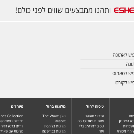
ותהנו ממבצעים שווים לפני כולם!
פש לאתונה
ונה
פש לסאמוס
פש לקורפו
טיסות לחול
מלונות בחול
מיוחדים
פסח
עדכוני תעופה
מלון The Wave
het Collection
גע האחרון
ויזות ואישורי כניסה
Resort
חבילות נופש בפ
משפחות
טסים לארה"ב בלי
מלונות בלימסול
דילים ברגע האחרו
שומרי מסורת
ויזה
מלונות בבודפשט
מלונות עם פארק 