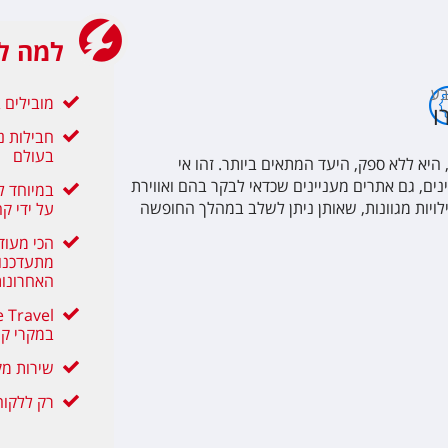
למה ל
ע
מובילים בת
ו
חבילות נ
בעולם
יא ללא ספק, היעד המתאים ביותר. זהו אי
וינים, גם אתרים מעניינים שכדאי לבקר בהם ואווירת
במיוחד ל
לויות מגוונות, שאותן ניתן לשלב במהלך החופשה
על ידי קה
הכי מעוד
מתעדכנות
האחרונו
במקרי קו
שירות מק
רק ללקוחו