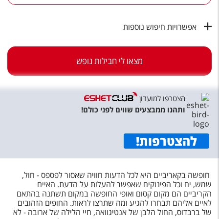
טיסות לחו"ל
מלונות בחו"ל
אפשרויות חיפוש נוספות
Русский
מצאו לי חבילות נופש
קרוז
מגזין אשת
הצטרפו למועדון
שירות לקוחות
ותהנו ממבצעים שווים לפני כולם!
טופס צור קשר
להצטרפות
!
תקנון
נגישות
חופשה בקאריביים היא לכל הדעות חוויה שאסור לפספס - חול,
שמש, ים וכל הפינוקים שאפשר להעלות על הדעת. האיים
עקבו אחרינו
הקריביים הם מקום קסום ואופי החופשה במקום תשתנה בהתאם
לאיים אליהם תבחרו להגיע ומה שתרצו לראות. החופים הזהובים
של ברבדוס, החול הלבן של אנטיגוואה, חיי הלילה של ארובה - לא