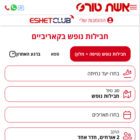
ההזמנות שלי
ההזמנות שלי
חבילות נופש בקאריביים
נופש בארץ
חופשה לפי סגנון
חבילות נופש (טיסה + מלון)
ספא
ברגע האחרון
מלונות באילת
יעד נחיתה
בחרו יעד נחיתה
טיולים מאורגנים
סוג טיול
סגנונות טיול
חבילות נופש
חבילות נופש
תאריכים
בחרו תאריכים
הרגע האחרון
חבילות בריאות וספא
הרכב
הרכב
2 אורחים, חדר אחד