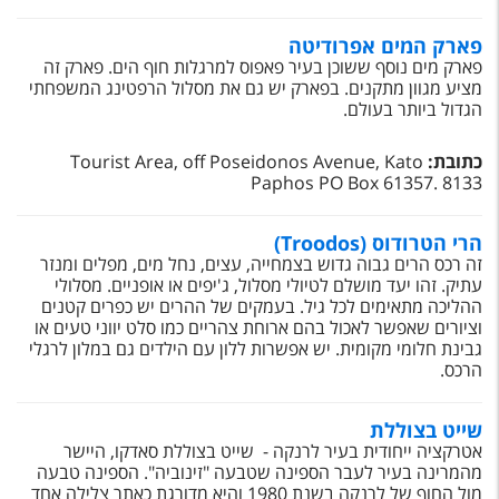
טיסות לחו"ל
פארק המים אפרודיטה
מלונות בחו"ל
פארק מים נוסף ששוכן בעיר פאפוס למרגלות חוף הים. פארק זה
מציע מגוון מתקנים. בפארק יש גם את מסלול הרפטינג המשפחתי
Русский
הגדול ביותר בעולם.
קרוז
כתובת:
Tourist Area, off Poseidonos Avenue, Kato
Paphos PO Box 61357. 8133
מגזין אשת
הרי הטרודוס (Troodos)
שירות לקוחות
זה רכס הרים גבוה גדוש בצמחייה, עצים, נחל מים, מפלים ומנזר
עתיק. זהו יעד מושלם לטיולי מסלול, ג'יפים או אופניים. מסלולי
טופס צור קשר
ההליכה מתאימים לכל גיל. בעמקים של ההרים יש כפרים קטנים
וציורים שאפשר לאכול בהם ארוחת צהריים כמו סלט יווני טעים או
תקנון
גבינת חלומי מקומית. יש אפשרות ללון עם הילדים גם במלון לרגלי
הרכס.
נגישות
שייט בצוללת
עקבו אחרינו
אטרקציה ייחודית בעיר לרנקה - שייט בצוללת סאדקו, היישר
מהמרינה בעיר לעבר הספינה שטבעה "זינוביה". הספינה טבעה
מול החוף של לרנקה בשנת 1980 והיא מדורגת כאתר צלילה אחד