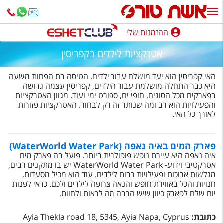
ההזמנות שלי
ההזמנות שלי
אטרקציות לילדים בקפריסין
נופש בארץ
האי קפריסין הוא יעד מושלם עבור ילדים. הטיסה בת הפחות משעה
חופשה לפי סגנון
היא כבר התחלה מושלמת עבור הילדים, קפריסין עצמה גדושה
בפארקים מכל הסוגים, חופי ים, ספורט ימי ועוד.
מגוון האטרקציות
והפעילויות הוא רב ומה שנותר זה רק לבחור. האטרקציות פזורות
מלונות באילת
לאורך כל האי.
טיולים מאורגנים
פארק המים באיה נאפה (WaterWorld Water Park)
סגנונות טיול
איה נאפה היא עיירת נופש פופולרית ביותר. פועל בה פארק מים
אטרקטיבי וידוע-
WaterWorld Water Park
יש בו מתקנים רבים,
חבילות נופש
מגלשות ארוכות ופעילויות רבות לילדים. עוד הוא מכיל מסעדות,
חנויות והכל באווירת חופש והנאה צרופה לילדים ולכם. כדאי לפנות
הרגע האחרון
יום שלם לפארק כיוון שיש הרבה מה לראות ולחוות.
חבילות בריאות וספא
כתובת
:
Ayia Thekla road 18, 5345, Ayia Napa, Cyprus