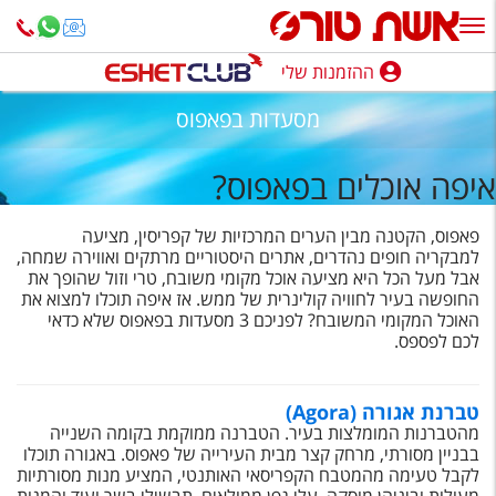
ההזמנות שלי
ההזמנות שלי
מסעדות בפאפוס
נופש בארץ
איפה אוכלים בפאפוס?
חופשה לפי סגנון
פאפוס, הקטנה מבין הערים המרכזיות של קפריסין, מציעה
מלונות באילת
למבקריה חופים נהדרים, אתרים היסטוריים מרתקים ואווירה שמחה,
אבל מעל הכל היא מציעה אוכל מקומי משובח, טרי וזול שהופך את
טיולים מאורגנים
החופשה בעיר לחוויה קולינרית של ממש. אז איפה תוכלו למצוא את
האוכל המקומי המשובח? לפניכם 3 מסעדות בפאפוס שלא כדאי
סגנונות טיול
לכם לפספס.
חבילות נופש
טברנת אגורה (Agora)
הרגע האחרון
מהטברנות המומלצות בעיר. הטברנה ממוקמת בקומה השנייה
בבניין מסורתי, מרחק קצר מבית העירייה של פאפוס. באגורה תוכלו
חבילות בריאות וספא
לקבל טעימה מהמטבח הקפריסאי האותנטי, המציע מנות מסורתיות