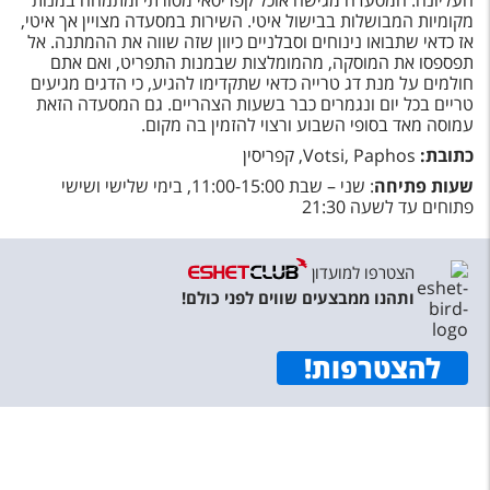
העליונה. המסעדה מגישה אוכל קפריסאי מסורתי ומתמחה במנות
מקומיות המבושלות בבישול איטי. השירות במסעדה מצויין אך איטי,
אז כדאי שתבואו נינוחים וסבלניים כיוון שזה שווה את ההמתנה. אל
תפספסו את המוסקה, מהמומלצות שבמנות התפריט, ואם אתם
חולמים על מנת דג טרייה כדאי שתקדימו להגיע, כי הדגים מגיעים
טריים בכל יום ונגמרים כבר בשעות הצהריים. גם המסעדה הזאת
עמוסה מאד בסופי השבוע ורצוי להזמין בה מקום.
כתובת:
Votsi, Paphos, קפריסין
שעות פתיחה
: שני – שבת 11:00-15:00, בימי שלישי ושישי
פתוחים עד לשעה 21:30
הצטרפו למועדון
ותהנו ממבצעים שווים לפני כולם!
להצטרפות
!