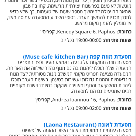
מעולות וביניהן מוסקה, עלי גפן ממולאים, תבשילי בשר ועוד והמנות
טיסות לחו"ל
מוגשות לא פעם בפרשנות יצירתית מרשימה. קחו בחשבון
שהארוחה יכולה להימשך מספר שעות של טעימות, כך שלא כדאי
מלונות בחו"ל
לתכנן תכניות להמשך הערב. בסופי השבוע המסעדה עמוסה מאד,
אז מומלץ להזמין מקום מראש.
Русский
כתובת:
Kenedy Square 6, Paphos, קפריסין
קרוז
שעות פתיחה
: 19:00-00:00 בכל יום
מגזין אשת
מסעדת מוזה קפה (Muse cafe kitchen Bar)
מסעדת מוזה ממוקמת על גבעה באמצע העיר ולצד התפריט
שירות לקוחות
המעולה שלה תוכלו ליהנות בה גם מנוף נהדר שילווה את הארוחה.
המסעדה מציעה תפריט מקומי המשלב מנות מסורתית לצד מנות
בינלאומיות והמנות גדולות ועשירות בטעמן. בשעות הערב תוכלו
טופס צור קשר
ליהנות מהשקיעה והנוף ומאווירה שוקקת במיוחד וישנם מקומיים
רבים שמגיעים גם הם למסעדה.
תקנון
כתובת
: Andrea Ioannou 16, Paphos, קפריסין
נגישות
שעות פתיחה
: 09:00-02:00 בכל יום
עקבו אחרינו
מסעדת לאונה (Laona Restaurant)
מסעדה עממית הממוקמת באיזור השוק ההומה של פאפוס