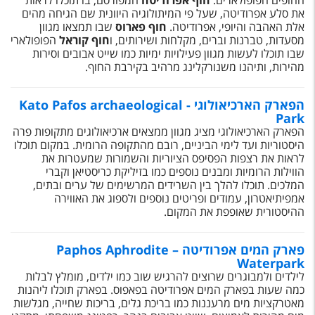
החופים הפופולארים:
חוף אפרודיטה
המפורסם, בו תוכלו לראות
טיסות לחו"ל
את סלע אפרודיטה, שעל פי המיתולוגיה היוונית שם הגיחה מהים
אלת האהבה והיופי, אפרודיטה.
חוף פארוס
שבו תמצאו מגוון
מלונות בחו"ל
מסעדות, טברנות וברים, מקלחות ושירותים, ו
חוף קוראל
הפופולארי
שבו תוכלו לעשות מגוון פעילויות ימיות כמו שייט אבובים וסירות
Русский
מהירות, ותיהנו משנורקלינג מרהיב בקירבת החוף.
קרוז
הפארק הארכיאולוגי - Kato Pafos archaeological
Park
מגזין אשת
הפארק הארכיאולוגי מציג מגוון ממצאים ארכיאולוגים מתקופות פרה
היסטוריות ועד לימי הביניים, רובם מהתקופה הרומית. במקום תוכלו
שירות לקוחות
לראות את רצפות הפסיפס הציוריות והשמורות שמעטרות את
הווילות הרומיות ומבנים נוספים כמו בזיליקת כריסטיאן וקברי
המלכים. תוכלו להלך בין השרידים המרשימים של ערים ובתים,
טופס צור קשר
אמפיתיאטרון, עמודים ופריטים נוספים ולספוג את האווירה
ההיסטורית שאופפת את המקום.
תקנון
נגישות
פארק המים אפרודיטה – Paphos Aphrodite
Waterpark
עקבו אחרינו
לילדים ולמבוגרים שרוצים להרגיש שוב כמו ילדים, מומלץ לבלות
כמה שעות בפארק המים אפרודיטה בפאפוס. בפארק תוכלו ליהנות
מאטרקציות מים מרעננות כמו בריכת גלים, בריכות שחייה, מגלשות