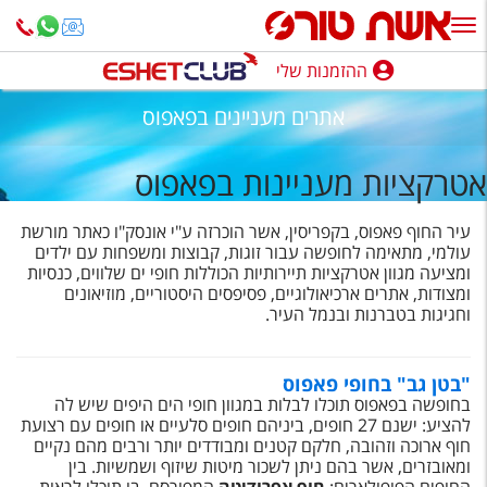
ההזמנות שלי
ההזמנות שלי
אתרים מעניינים בפאפוס
נופש בארץ
אטרקציות מעניינות בפאפוס
חופשה לפי סגנון
עיר החוף פאפוס, בקפריסין, אשר הוכרזה ע"י אונסק"ו כאתר מורשת
מלונות באילת
עולמי, מתאימה לחופשה עבור זוגות, קבוצות ומשפחות עם ילדים
ומציעה מגוון אטרקציות תיירותיות הכוללות חופי ים שלווים, כנסיות
טיולים מאורגנים
ומצודות, אתרים ארכיאולוגיים, פסיפסים היסטוריים, מוזיאונים
וחגיגות בטברנות ובנמל העיר.
סגנונות טיול
חבילות נופש
"בטן גב" בחופי פאפוס
בחופשה בפאפוס תוכלו לבלות במגוון חופי הים היפים שיש לה
הרגע האחרון
להציע: ישנם 27 חופים, ביניהם חופים סלעיים או חופים עם רצועת
חוף ארוכה וזהובה, חלקם קטנים ומבודדים יותר ורבים מהם נקיים
חבילות בריאות וספא
ומאובזרים, אשר בהם ניתן לשכור מיטות שיזוף ושמשיות. בין