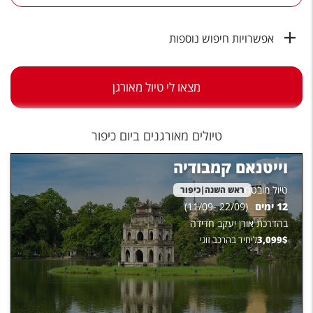
טיסות לחו"ל
מלונות בחו"ל
אפשרויות חיפוש נוספות
Русский
מצאו לי טיול מאורגן
קרוז
מגזין אשת
טיולים מאורגנים ביום כיפור
שירות לקוחות
וייטנאם קמבודיה
טופס צור קשר
טיול מובטח
ראש השנה|כיפור
12
ימים
(
22/09
-
11/09
)
תקנון
בהדרכת
אורן יעקב חדידה
נגישות
$
3,099
ליחיד בהרכב זוגי
עקבו אחרינו