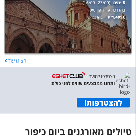
8
ימים
(
23/09
-
16/09
)
בהדרכת
עודד פורטיס
€
1,499
ליחיד בהרכב זוגי
הציגו
עוד
הצטרפו למועדון
ותהנו ממבצעים שווים לפני כולם!
להצטרפות
!
טיולים מאורגנים ביום כיפור