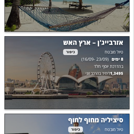
אזרבייג'ן – ארץ האש
טיול מובטח
כיפור
8
ימים
(
23/09
-
16/09
)
בהדרכת
יוסף חלד
$
1,349
ליחיד בהרכב זוגי
סיציליה מחוף לחוף
טיול מובטח
כיפור