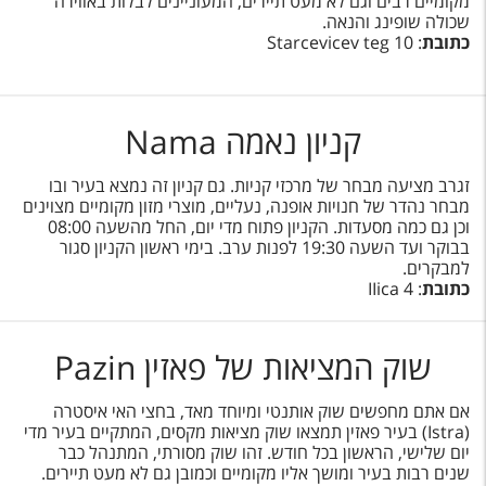
מקומיים רבים וגם לא מעט תיירים, המעוניינים לבלות באווירה
שכולה שופינג והנאה.
כתובת
: Starcevicev teg 10
קניון נאמה Nama
זגרב מציעה מבחר של מרכזי קניות. גם קניון זה נמצא בעיר ובו
מבחר נהדר של חנויות אופנה, נעליים, מוצרי מזון מקומיים מצוינים
וכן גם כמה מסעדות. הקניון פתוח מדי יום, החל מהשעה 08:00
בבוקר ועד השעה 19:30 לפנות ערב. בימי ראשון הקניון סגור
למבקרים.
כתובת
: IIica 4
שוק המציאות של פאזין Pazin
אם אתם מחפשים שוק אותנטי ומיוחד מאד, בחצי האי איסטרה
(Istra) בעיר פאזין תמצאו שוק מציאות מקסים, המתקיים בעיר מדי
יום שלישי, הראשון בכל חודש. זהו שוק מסורתי, המתנהל כבר
שנים רבות בעיר ומושך אליו מקומיים וכמובן גם לא מעט תיירים.