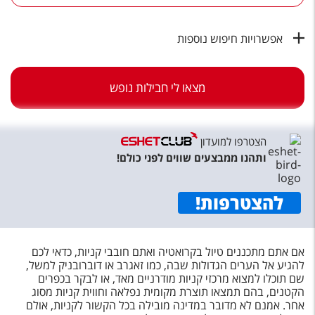
טיסות לחו"ל
מלונות בחו"ל
אפשרויות חיפוש נוספות
Русский
מצאו לי חבילות נופש
קרוז
מגזין אשת
הצטרפו למועדון
שירות לקוחות
ותהנו ממבצעים שווים לפני כולם!
טופס צור קשר
להצטרפות
!
תקנון
נגישות
אם אתם מתכננים טיול בקרואטיה ואתם חובבי קניות, כדאי לכם
להגיע אל הערים הגדולות שבה, כמו זאגרב או דוברובניק למשל,
עקבו אחרינו
שם תוכלו למצוא מרכזי קניות מודרניים מאד, או לבקר בכפרים
הקטנים, בהם תמצאו תוצרת מקומית נפלאה וחווית קניות מסוג
אחר. אמנם לא מדובר במדינה מובילה בכל הקשור לקניות, אולם