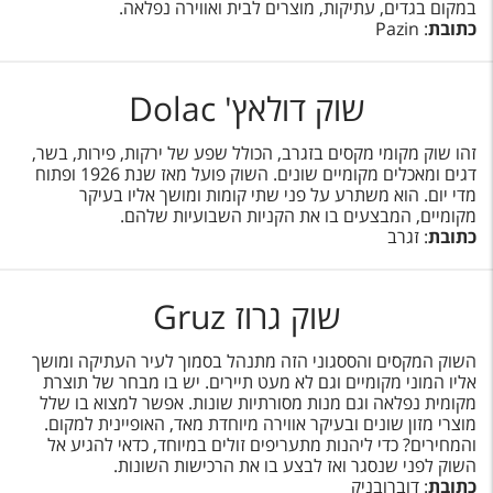
במקום בגדים, עתיקות, מוצרים לבית ואווירה נפלאה.
כתובת
: Pazin
שוק דולאץ' Dolac
זהו שוק מקומי מקסים בזגרב, הכולל שפע של ירקות, פירות, בשר,
דגים ומאכלים מקומיים שונים. השוק פועל מאז שנת 1926 ופתוח
מדי יום. הוא משתרע על פני שתי קומות ומושך אליו בעיקר
מקומיים, המבצעים בו את הקניות השבועיות שלהם.
כתובת
: זגרב
שוק גרוז Gruz
השוק המקסים והססגוני הזה מתנהל בסמוך לעיר העתיקה ומושך
אליו המוני מקומיים וגם לא מעט תיירים. יש בו מבחר של תוצרת
מקומית נפלאה וגם מנות מסורתיות שונות. אפשר למצוא בו שלל
מוצרי מזון שונים ובעיקר אווירה מיוחדת מאד, האופיינית למקום.
והמחירים? כדי ליהנות מתעריפים זולים במיוחד, כדאי להגיע אל
השוק לפני שנסגר ואז לבצע בו את הרכישות השונות.
כתובת
: דוברובניק