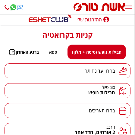
ההזמנות שלי
ההזמנות שלי
קניות בקרואטיה
נופש בארץ
חופשה לפי סגנון
חבילות נופש (טיסה + מלון)
ספא
ברגע האחרון
מלונות באילת
יעד נחיתה
בחרו יעד נחיתה
טיולים מאורגנים
סוג טיול
סגנונות טיול
חבילות נופש
חבילות נופש
תאריכים
בחרו תאריכים
הרגע האחרון
חבילות בריאות וספא
הרכב
הרכב
2 אורחים, חדר אחד