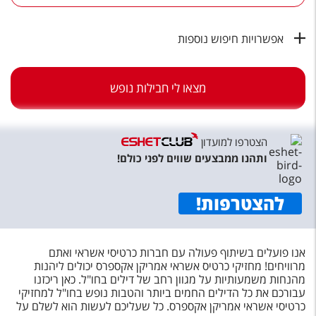
טיסות לחו"ל
מלונות בחו"ל
אפשרויות חיפוש נוספות
Русский
מצאו לי חבילות נופש
קרוז
מגזין אשת
הצטרפו למועדון
שירות לקוחות
ותהנו ממבצעים שווים לפני כולם!
טופס צור קשר
להצטרפות
!
תקנון
נגישות
אנו פועלים בשיתוף פעולה עם חברות כרטיסי אשראי ואתם
מרוויחים! מחזיקי כרטיס אשראי אמריקן אקספרס יכולים ליהנות
עקבו אחרינו
מהנחות משמעותיות על מגוון רחב של דילים בחו"ל. כאן ריכזנו
עבורכם את כל הדילים החמים ביותר והטבות נופש בחו"ל למחזיקי
כרטיסי אשראי אמריקן אקספרס. כל שעליכם לעשות הוא לשלם על