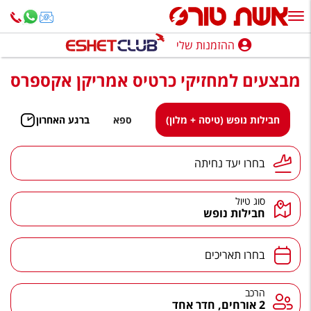
ההזמנות שלי
ההזמנות שלי
מבצעים למחזיקי כרטיס אמריקן אקספרס
נופש בארץ
חופשה לפי סגנון
חבילות נופש (טיסה + מלון)
ספא
ברגע האחרון
מלונות באילת
יעד נחיתה
בחרו יעד נחיתה
טיולים מאורגנים
סוג טיול
סגנונות טיול
חבילות נופש
חבילות נופש
תאריכים
בחרו תאריכים
הרגע האחרון
חבילות בריאות וספא
הרכב
הרכב
2 אורחים, חדר אחד