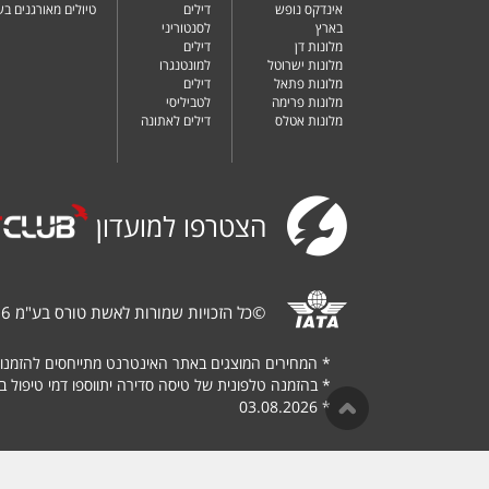
אינדקס נופש
דילים
טיולים מאורגנים ב
בארץ
לסנטוריני
מלונות דן
דילים
מלונות ישרוטל
למונטנגרו
מלונות פתאל
דילים
מלונות פרימה
לטביליסי
מלונות אטלס
דילים לאתונה
הצטרפו למועדון
©
כל הזכויות שמורות לאשת טורס בע"מ 1987-2026
*
המחירים המוצגים באתר האינטרנט מתייחסים להזמנו
*
בהזמנה טלפונית של טיסה סדירה יתווספו דמי טיפול בגובה של $
03.08.2026
*