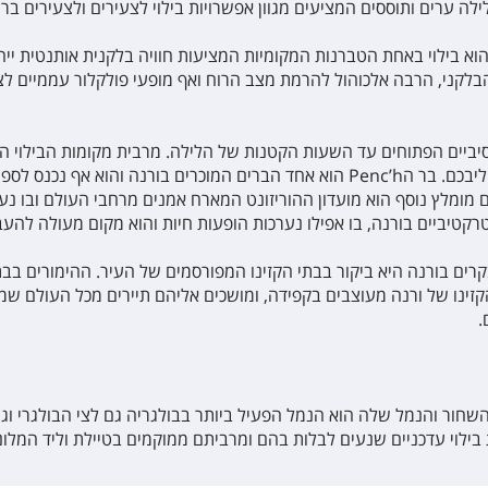
לה ערים ותוססים המציעים מגוון אפשרויות בילוי לצעירים ולצעירים ברו
הוא בילוי באחת הטברנות המקומיות המציעות חוויה בלקנית אותנטית יי
לקני, הרבה אלכוהול להרמת מצב הרוח ואף מופעי פולקלור עממיים לצל
סיביים הפתוחים עד השעות הקטנות של הלילה. מרבית מקומות הבילוי הא
יבכם. בר ה
Penc’h
הוא אחד הברים המוכרים בורנה והוא אף נכנס לספר
ם מומלץ נוסף הוא מועדון ההוריזונט המארח אמנים מרחבי העולם ובו נ
קטיביים בורנה, בו אפילו נערכות הופעות חיות והוא מקום מעולה להעביר 
ים בורנה היא ביקור בבתי הקזינו המפורסמים של העיר. ההימורים בבתי
הקזינו של ורנה מעוצבים בקפידה, ומושכים אליהם תיירים מכל העולם ש
.
 השחור והנמל שלה הוא הנמל הפעיל ביותר בבולגריה גם לצי הבולגרי 
בילוי עדכניים שנעים לבלות בהם ומרביתם ממוקמים בטיילת וליד המלונו