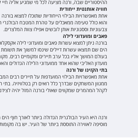
ההיסטוריים שבה, ורנה מציעה לכל מי שמגיע אליה חיי לי
חוויה אותנטית ייחודית
אחת מאפשרויות הבילוי הייחודיות שתוכלו למצוא בורנה 
והוא כולל טעימה ממאכלים על טהרת המטבח הבולגרי הב
צבעוניות וססגוניות אותן לובשים אפילו צוות המלצרים.
פאבים ומועדוני לילה
בורנה ניתן למצוא עשרות פאבים ומועדוני לילה אקסקלו
הים שם תמצאו עשרות דיילים שינסו למשוך את תשומת ל
בעולם המושך אליו בכל ערב תיירים ומקומיים רבים. מקו
מועדון האליבי שהוא אחד ממועדוני הלילה הגדולים והאטר
בתי הקזינו של ורנה
אחת מאפשרויות הבילוי המועדפות על תיירים רבים המבקר
ממגוון המשחקים שבדרך כלל רואים רק בטלוויזיה. בתי 
לקהל המהמרים שמקווים שאולי בורנה המזל יהיה לצידם
ורנה היא העיר הבולגרית הגדולה ביותר לאורך חוף הים
מוסיפה לאווירה התוססת ביותר של העיר. יש בה מקומות 