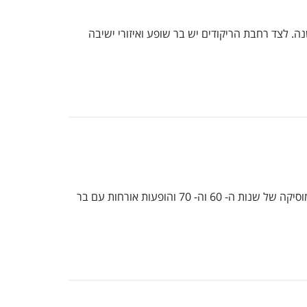
ה. לצד רחבת הריקודים יש בר שופע ואיזורי ישיבה
הקופקבאנה הוא המועדון המושלם למסיבות קיץ, פתוח כבר מ- 21:00 ונסגר רק ב- 5:00 לפנות בוקר, הוא חוויית רטרו מושלמת, מוסיקה של שנות ה- 60 וה- 70 והופעות אורחות עם בר