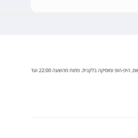
אחד המועדונים הכי פופולאריים בורנה, גם על תיירים וגם על המקומיים, זהו מועדון לילה עם מוסיקה משתנה בכל לילה – פופ, האוס, היפ-הופ ומוסיקה בלקנית. פתוח מהשעה 22:00 ועד