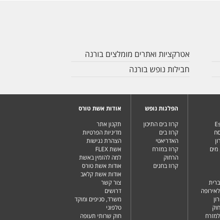
אטרקציות ואתרים מומלצים בורנה
חבילות נופש בורנה
הפלגות נופש
אודות אשת טורס
Es
קרוז בים התיכון
תקנון אתר
סח
קרוז בים
מדיניות הפרטיות
ן
האדריאטי
הצהרת נגישות
מים
קרוז במזרח
אשת FLEX
הרחוק
למה להזמין באשת
קרוז בחגים
אודות אשת טורס
אודות אשת קלאב
ברית
צור קשר
לאירופה
דרושים
ון
משרד, סניפים ומוקד
וק
טלפוני
למזרח
חוק שרותי תעופה