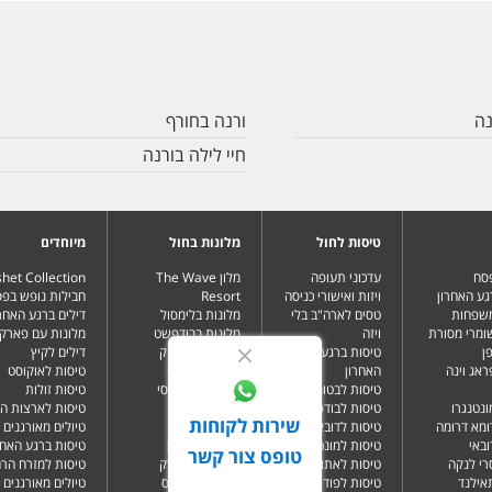
נה
ורנה בחורף
חיי לילה בורנה
טיסות לחול
מלונות בחול
מיוחדים
פסח
עדכוני תעופה
מלון The Wave
het Collection
גע האחרון
ויזות ואישורי כניסה
Resort
חבילות נופש בפ
משפחות
טסים לארה"ב בלי
מלונות בלימסול
דילים ברגע האחרו
שומרי מסורת
ויזה
מלונות בבודפשט
מלונות עם פארק 
ן
טיסות ברגע
מלונות בבנגקוק
דילים לקיץ
ראג וינה
האחרון
מלונות בבטומי
טיסות לאוקוסט
טיסות לבטומי
מלונות בטביליסי
טיסות זולות
ונטנגרו
טיסות לבודפשט
מלונות בברלין
טיסות לארצות ה
שירות לקוחות
ומא דרומה
טיסות לדובאי
מלונות בדובאי
טיולים מאורגנים 
ובאי
טיסות למונטנגרו
מלונות בלונדון
טיסות ברגע האחר
טופס צור קשר
רי לנקה
טיסות לאתונה
מלונות בניו יורק
טיסות למזרח הרח
תאילנד
טיסות לפודגוריצה
מלונות בפאפוס
טיולים מאורגנים 