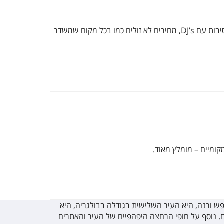
בר נחשב בורנה שפתוח 24 שעות ומגיש מגוון משקאות כולל משקאות אלכוהוליים מגוונים ומגיש גם ארוחות קלות. ישנם ערבי מסיבות עם DJ’s, מחירים לא זולים כמו בכל מקום שמשדר
קומיים – מומלץ מאוד.
פש ורנה, היא העיר השלישית בגודלה בבולגריה, היא
ם. נוסף על חופי הרחצה היפהפיים של העיר והאתרים