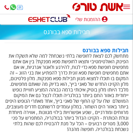
ההזמנות שלי
ההזמנות שלי
חבילות ספא בבורגס
נופש בארץ
חופשה לפי סגנון
חבילות ספא בבורגס
מתחשק לכם לצאת לחופשה בלתי נשכחת? למה שלא תשקלו את
הפינוק האולטימטיבי ותצאו לחופשת ספא מפנקת? בין אם אתם
מלונות באילת
מחפשים חופשת ספא כדי לנוח, להירגע ולאגור אנרגיות, או אם
אתם מחפשים חופשת ספא זוגית כדרך להפתיע את בני הזוג – זה
טיולים מאורגנים
המקום בו תוכלו למצוא מגוון חבילות ספא מפנקות. מלון פלטינום,
מלון הקזינו החדש של סאני ביץ', הוא בדיוק מה שאתם מחפשים.
סגנונות טיול
מלבד היותו מלון בוטיק איכותי ברמה גבוהה המציע חוויית נופש
ייחודית באזור החם ביותר בבולגריה תוכלו לנצל גם את המיקום
חבילות נופש
המושלם שלו על קו החוף של סאני ביץ', אחד מאתרי הנופש היפים
ביותר באזור הים השחור. במלון עומדים לרשותכם חדרים מעוצבים,
הרגע האחרון
מרווחים ומודרניים , שפע אפשרויות בילוי מגוונות , אווירה מיוחדת
וגולת הכותרת - הקזינו הגדול ביותר בבולגריה, המתפרש על פני
3,000 מטרים רבועים – הכל על מנת להבטיח לכם שהות בלתי
חבילות בריאות וספא
נשכחת בבולגריה. חופשה מהנה!