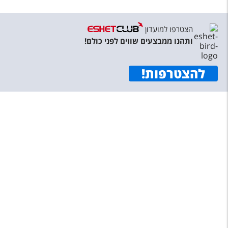
טיסות לחו"ל
מלונות בחו"ל
הצטרפו למועדון
ותהנו ממבצעים שווים לפני כולם!
Русский
קרוז
להצטרפות
!
מגזין אשת
שירות לקוחות
טופס צור קשר
תקנון
נגישות
עקבו אחרינו