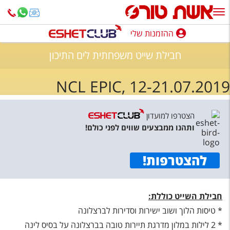
ההזמנות שלי
ההזמנות שלי
חבילת שייט משפחתית לים התיכון
נופש בארץ
NCL EPIC, 12-21.07.2019
חופשה לפי סגנון
מלונות באילת
הצטרפו למועדון
ותהנו ממבצעים שווים לפני כולם!
טיולים מאורגנים
סגנונות טיול
להצטרפות
!
חבילות נופש
הרגע האחרון
חבילת השייט כוללת:
* טיסות הלוך ושוב ישירות וסדירות לברצלונה
חבילות בריאות וספא
* 2 לילות במלון מדרגת תיירות טובה בברצלונה על בסיס לינה