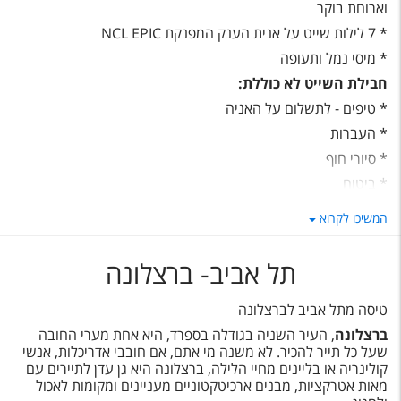
טיסות לחו"ל
וארוחת בוקר
* 7 לילות שייט על אנית הענק המפנקת NCL EPIC
מלונות בחו"ל
* מיסי נמל ותעופה
Русский
חבילת השייט לא כוללת:
* טיפים - לתשלום על האניה
קרוז
* העברות
מגזין אשת
* סיורי חוף
* ביטוח
שירות לקוחות
* כל מה שאינו רשום תחת "חבילת השייט כוללת"
המשיכו לקרוא
הערות:
טופס צור קשר
מספר החדרים במחיר זה מוגבל
תל אביב- ברצלונה
תקנון
נגישות
טיסה מתל אביב לברצלונה
ברצלונה
, העיר השניה בגודלה בספרד, היא אחת מערי החובה
עקבו אחרינו
שעל כל תייר להכיר. לא משנה מי אתם, אם חובבי אדריכלות, אנשי
קולינריה או בליינים מחיי הלילה, ברצלונה היא גן עדן לתיירים עם
מאות אטרקציות, מבנים ארכיטקטוניים מעניינים ומקומות לאכול