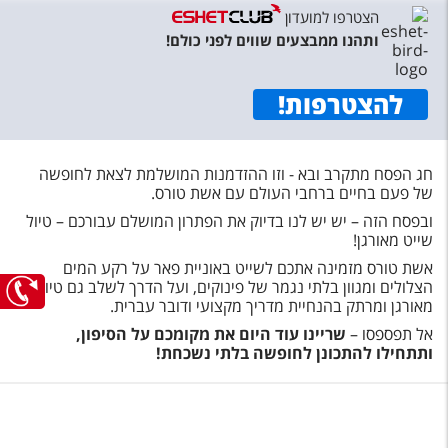
טיסות לחו"ל
הצטרפו למועדון
ותהנו ממבצעים שווים לפני כולם!
מלונות בחו"ל
Русский
להצטרפות
!
קרוז
מגזין אשת
חג הפסח מתקרב ובא - וזו ההזדמנות המושלמת לצאת לחופשה
של פעם בחיים ברחבי העולם עם אשת טורס
.
ובפסח הזה – יש יש לנו בדיוק את הפתרון המושלם עבורכם – טיול
שירות לקוחות
שייט מאורגן!
טופס צור קשר
אשת טורס מזמינה אתכם לשייט באוניית פאר על רקע המים
הצלולים ומגוון בלתי נגמר של פינוקים, ועל הדרך לשלב גם טיול
תקנון
מאורגן ומרתק בהנחיית מדריך מקצועי ודובר עברית.
אל תפספסו –
שריינו עוד היום את מקומכם על הסיפון,
נגישות
ותתחילו להתכונן לחופשה בלתי נשכחת!
עקבו אחרינו