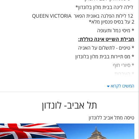
טיסות לחו"ל
לילה לינה בבית מלון בלונדון*
מלונות בחו"ל
12 לילות הפלגה באונית הפאר QUEEN VICTORIA
2 על בסיס פנסיון מלא*
Русский
* מיסי נמל ותעופה
חבילת השייט אינה כוללת:
קרוז
* טיפים - לתשלום על האניה
מגזין אשת
* מס תיירות בבית מלון בלונדון
* סיורי חוף
שירות לקוחות
* העברות
טופס צור קשר
* ביטוח
המשיכו לקרוא
* כל מה שאינו כלול ב "חבילת השייט כוללת"
תקנון
תל אביב- לונדון
נגישות
טיסה מתל אביב ללונדון
עקבו אחרינו