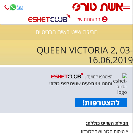
ההזמנות שלי
ההזמנות שלי
חבילת שייט באיים הבריטיים
נופש בארץ
QUEEN VICTORIA 2, 03-
חופשה לפי סגנון
16.06.2019
מלונות באילת
טיולים מאורגנים
הצטרפו למועדון
ותהנו ממבצעים שווים לפני כולם!
סגנונות טיול
חבילות נופש
להצטרפות
!
הרגע האחרון
חבילת השייט כוללת:
חבילות בריאות וספא
* טיסות הלוך ושב ללונדון