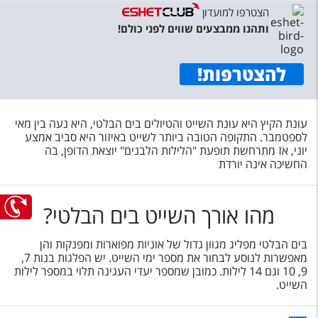
טיסות לחו"ל
הצטרפו למועדון
ותהנו ממבצעים שווים לפני כולם!
מלונות בחו"ל
Русский
להצטרפות
!
קרוז
מגזין אשת
עונת הקיץ היא עונת השייט והטיולים בים הבלטי, היא נעה בין מאי
לספטמבר. התקופה הטובה ביותר לשייט באיזור היא סביב אמצע
יוני, אז מתרחשת תופעת "הלילות הלבנים" יוצאת הדופן, בה
שירות לקוחות
החשיכה אינה יורדת
טופס צור קשר
מהו אורך השייט בים הבלטי?
תקנון
נגישות
בים הבלטי מפליג מגוון גדול של אוניות מפוארות ומפנקות והן
מאפשרות לנוסע לבחור את מספר ימי השייט. יש הפלגות בנות 7,
9, 10 וגם 14 לילות. כמובן שמספר יעדי העגינה תלוי במספר לילות
עקבו אחרינו
השייט.