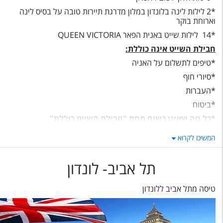
טיסות לחו"ל
*2 לילות לינה בלונדון במלון מדרגת תיירות טובה על בסיס לינה
וארוחת בוקר
מלונות בחו"ל
*14 לילות שייט באנית הפאר QUEEN VICTORIA
Русский
חבילת השייט אינה כוללת:
*טיפים לתשלום על האניה
קרוז
*סיורי חוף
מגזין אשת
*העברות
*ביטוח
שירות לקוחות
*כל מה שאינו רשום תחת "חבילת השייט כוללת"
טופס צור קשר
המשיכו לקרוא
תקנון
תל אביב- לונדון
נגישות
טיסה מתל אביב ללונדון
עקבו אחרינו