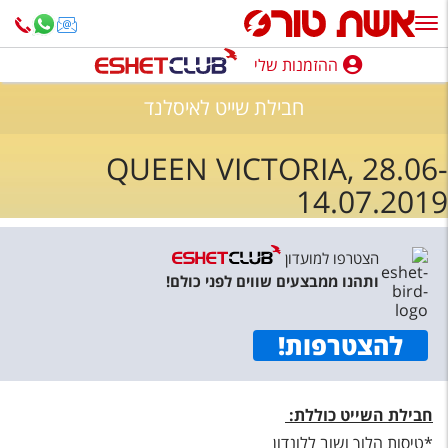
ההזמנות שלי
ההזמנות שלי
חבילת שייט לאיסלנד
נופש בארץ
QUEEN VICTORIA, 28.06-
חופשה לפי סגנון
14.07.2019
מלונות באילת
טיולים מאורגנים
הצטרפו למועדון
ותהנו ממבצעים שווים לפני כולם!
סגנונות טיול
חבילות נופש
להצטרפות
!
הרגע האחרון
חבילת השייט כוללת:
חבילות בריאות וספא
*טיסות הלוך ושוב ללונדון