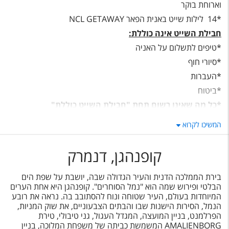
טיסות לחו"ל
וארוחת בוקר
*14 לילות שייט באנית הפאר NCL GETAWAY
מלונות בחו"ל
חבילת השייט אינה כוללת:
Русский
*טיפים לתשלום על האניה
*סיורי חוף
קרוז
*העברות
מגזין אשת
*ביטוח
*כל מה שאינו רשום תחת "חבילת השייט כוללת"
שירות לקוחות
המשיכו לקרוא
טופס צור קשר
קופנהגן, דנמרק
תקנון
נגישות
בירת הממלכה הדנית והעיר הגדולה שבה, יושבת על שפת הים
הבלטי ופירוש שמה הוא "נמל הסוחרים". קופנהגן היא אחת הערים
המיוחדות בעולם, העיר שטוחה ונוח להסתובב בה. נראה את רובע
עקבו אחרינו
הנמל, הסירות הישנות שבו והבתים הצבעוניים, את שוק המניות,
הפרלמנט, בניין המועצה, המגדל העגול, גני טיבולי, טירת
AMALIENBORG
המשמשת כביתה של משפחת המלוכה, בניין