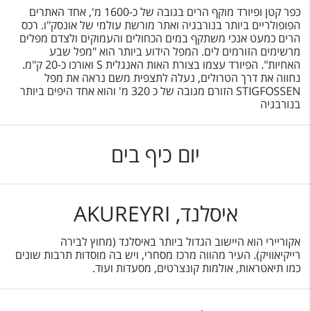
כפר קטן ופיורד מוקף הרים בגובה של כ-1600 מ', אחד האתרים
הפופולריים ביותר בנורבגיה ואתר מורשת עולמי של אונסק"ו. רכס
הרים כמעט אנכי משתקף במים הכחולים והעמוקים ולצדם מפלים
מרשימים הזורמים לים. המפל הידוע ביותר הוא "מפל שבע
האחיות". הפיורד עצמו בצורת האות האנגלית S ואורכו כ-20 ק"מ.
נחווה את דרך הטרולים, נעלה לתצפית משם נראה את מפל
STIGFOSSEN הזורם מגובה של כ 320 מ' והוא אחד היפים ביותר
בנורבגיה
יום כיף בים
איסלנד, AKUREYRI
אקוריירי הוא היישוב הגדול ביותר באיסלנד (מחוץ לבירה
רייקיאוויק). העיר מהווה מרכז מסחרי, ויש בה מוסדות תרבות שונים
כמו תיאטראות, אולמות קונצרטים, מסעדות ועוד.