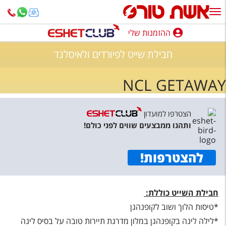
ההזמנות שלי
ההזמנות שלי
חבילת שייט לפיורדים ולאיסלנד
נופש בארץ
NCL GETAWAY
חופשה לפי סגנון
מלונות באילת
הצטרפו למועדון
ותהנו ממבצעים שווים לפני כולם!
טיולים מאורגנים
סגנונות טיול
להצטרפות
!
חבילות נופש
הרגע האחרון
חבילת השייט כוללת:
*טיסות הלוך ושוב לקופנהגן
חבילות בריאות וספא
*לילה לינה בקופנהגן במלון מדרגת תיירות טובה על בסיס לינה