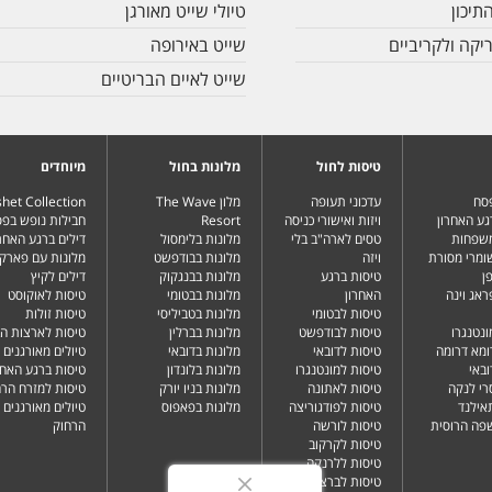
תיכון
טיולי שייט מאורגן
יקה ולקריביים
שייט באירופה
שייט לאיים הבריטיים
טיסות לחול
מלונות בחול
מיוחדים
פסח
עדכוני תעופה
מלון The Wave
het Collection
גע האחרון
ויזות ואישורי כניסה
Resort
חבילות נופש בפ
משפחות
טסים לארה"ב בלי
מלונות בלימסול
דילים ברגע האחרו
שומרי מסורת
ויזה
מלונות בבודפשט
מלונות עם פארק 
ן
טיסות ברגע
מלונות בבנגקוק
דילים לקיץ
ראג וינה
האחרון
מלונות בבטומי
טיסות לאוקוסט
טיסות לבטומי
מלונות בטביליסי
טיסות זולות
ונטנגרו
טיסות לבודפשט
מלונות בברלין
טיסות לארצות ה
ומא דרומה
טיסות לדובאי
מלונות בדובאי
טיולים מאורגנים 
ובאי
טיסות למונטנגרו
מלונות בלונדון
טיסות ברגע האחר
רי לנקה
טיסות לאתונה
מלונות בניו יורק
טיסות למזרח הרח
תאילנד
טיסות לפודגוריצה
מלונות בפאפוס
טיולים מאורגנים 
שפה הרוסית
טיסות לורשה
הרחוק
טיסות לקרקוב
טיסות ללרנקה
טיסות לברצלונה