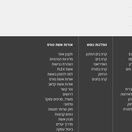
הפלגות נופש
אודות אשת טורס
Es
קרוז בים התיכון
תקנון אתר
סח
קרוז בים
מדיניות הפרטיות
ן
האדריאטי
הצהרת נגישות
מים
קרוז במזרח
אשת FLEX
הרחוק
למה להזמין באשת
קרוז בחגים
אודות אשת טורס
אודות אשת קלאב
ברית
צור קשר
לאירופה
דרושים
ון
משרד, סניפים ומוקד
וק
טלפוני
למזרח
חוק שרותי תעופה
נופש קבוצות
מגזין אשת
מדריך יעדים
ביטול עסקה