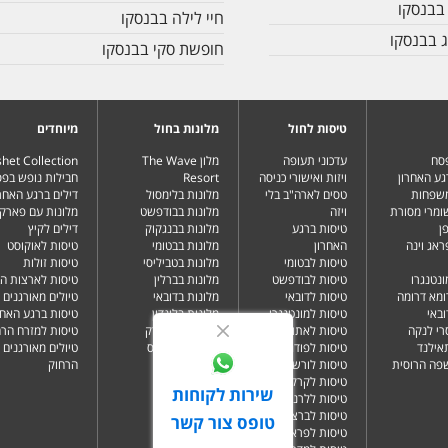
 בבנסקו
חיי לילה בבנסקו
 בבנסקו
חופשת סקי בבנסקו
טיסות לחול
מלונות בחול
מיוחדים
פסח
עדכוני תעופה
מלון The Wave
het Collection
גע האחרון
ויזות ואישורי כניסה
Resort
חבילות נופש בפ
משפחות
טסים לארה"ב בלי
מלונות בלימסול
דילים ברגע האחרו
שומרי מסורת
ויזה
מלונות בבודפשט
מלונות עם פארק 
ן
טיסות ברגע
מלונות בבנגקוק
דילים לקיץ
ראג וינה
האחרון
מלונות בבטומי
טיסות לאוקוסט
טיסות לבטומי
מלונות בטביליסי
טיסות זולות
ונטנגרו
טיסות לבודפשט
מלונות בברלין
טיסות לארצות ה
ומא דרומה
טיסות לדובאי
מלונות בדובאי
טיולים מאורגנים 
ובאי
טיסות למונטנגרו
מלונות בלונדון
טיסות ברגע האחר
רי לנקה
טיסות לאתונה
מלונות בניו יורק
טיסות למזרח הרח
תאילנד
טיסות לפודגוריצה
מלונות בפאפוס
טיולים מאורגנים 
שפה הרוסית
טיסות לורשה
הרחוק
טיסות לקרקוב
שירות לקוחות
טיסות ללרנקה
טיסות לברצלונה
טופס צור קשר
טיסות לפראג