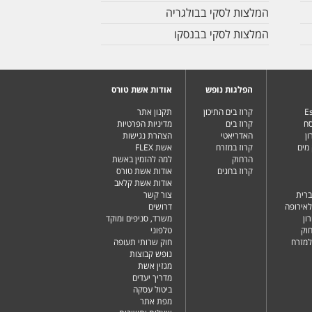
המלצות לסקי בבולגריה
המלצות לסקי בבנסקו
הפלגות נופש
אודות אשת טורס
Es
קרוז בים התיכון
תקנון אתר
סח
קרוז בים
מדיניות הפרטיות
ן
האדריאטי
הצהרת נגישות
מים
קרוז במזרח
אשת FLEX
הרחוק
למה להזמין באשת
קרוז בחגים
אודות אשת טורס
אודות אשת קלאב
ברית
צור קשר
לאירופה
דרושים
ון
משרד, סניפים ומוקד
וק
טלפוני
למזרח
חוק שרותי תעופה
נופש קבוצות
מגזין אשת
מדריך יעדים
ביטול עסקה
מפת אתר