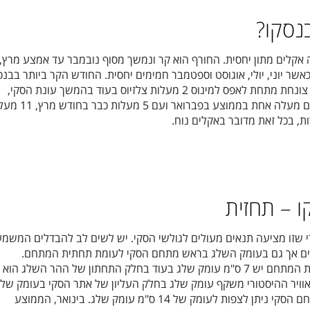
בנסקו?
ה אקלים מתון יחסית. החורף הוא קר ונמשך מסוף נובמבר עד אמצע מרץ,
כאשר יוני, יולי, אוגוסט וספטמבר חמימים יחסית. החודש הקר ביותר בבנס
הוא חודש ינואר בו הטמפרטורה צונחת מתחת לאפס למינוס 2 מעלות צלזיוס בעוד בהמשך עונת הסקי,
הטמפרטורות כבר מעל האפס עם מעלה אחת בממוצע בפברואר ועם 
ת, בכל זאת מדובר באקלים נוח.
 – תחזית
 שזו מציעה תנאים מעולים לגולשי הסקי. יש לשים לב להבדלים המשמע
ים אך גם בעומק השלג בראש מתחם הסקי לעומת תחתית המתחם.
כך למשל, בחודש נובמבר בפסגת המתחם יש 7 ס"מ עומק שלג בעוד בחלק התחתון של ההר השלג הוא
ס"מ ואילו בחלק התחתון של מתחם הסקי ניתן לצפות לעומק של 14 ס"מ עומק שלג. בינואר, הממוצע