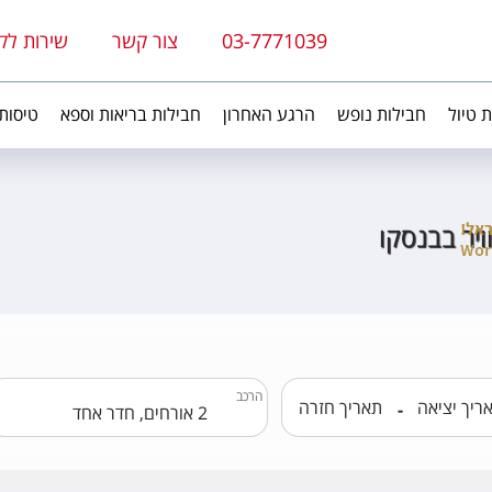
03-7771039
צור קשר
שירות לק
ת טיול
חבילות נופש
הרגע האחרון
חבילות בריאות וספא
טיסות
ויר בבנסקו
הרכב
-