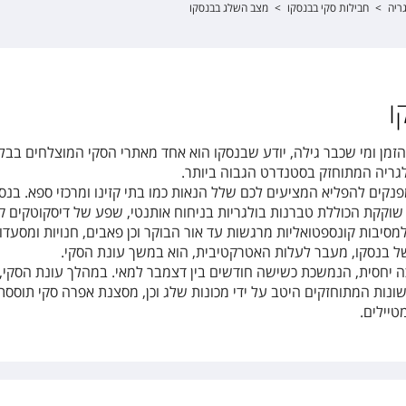
ריה
>
חבילות סקי בבנסקו
>
מצב השלג בבנסקו
ו
הזמן ומי שכבר גילה, יודע שבנסקו הוא אחד מאתרי הסקי המוצלחים בבלק
גריה המתוחזק בסטנדרט הגבוה ביותר.
פנקים להפליא המציעים לכם שלל הנאות כמו בתי קזינו ומרכזי ספא. בנס
 שוקקת הכוללת טברנות בולגריות בניחוח אותנטי, שפע של דיסקוטקים ק
סיבות קונספטואליות מרגשות עד אור הבוקר וכן פאבים, חנויות ומסעדו
של בנסקו, מעבר לעלות האטרקטיבית, הוא במשך עונת הסקי.
כה יחסית, הנמשכת כשישה חודשים בין דצמבר למאי. במהלך עונת הסקי, 
ונות המתוחזקים היטב על ידי מכונות שלג וכן, מסצנת אפרה סקי תוססת
טיילים.