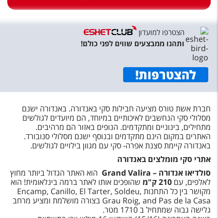
טיסות לחו"ל
מלונות בחו"ל
הצטרפו למועדון
Русский
ותהנו ממבצעים שווים לפני כולם!
קרוז
להצטרפות
!
מגזין אשת
חברת אשת טורס מציעה חבילות סקי באנדורה. באנדורה ישנם
שירות לקוחות
מסלולי סקי הנחשבים לאיכותיים במיוחד, הם מיועדים לגולשים
מתחילים, בינוניים ומתקדמים. הנופים באזור הם מרהיבים.
טופס צור קשר
האתרים במקום הינם מתקדמים ובנוסף ישנם מסלולי סנובורד.
באנדורה קיימת סצנת אפרה- סקי עם מגוון בילויים לגולשים.
תקנון
אתרי סקי מומלצים באנדורה
נגישות
סולדיאו אנדורה –
Grand Valira
הוא האתר הגדול ביותר מחוץ
לאלפים, עם
210 ק"מ
שהופכים אותו לאתר ברמה בינלאומית! הוא
עקבו אחרינו
מקושר בין כל התחנות Encamp, Canillo, El Tarter, Soldeu,
Grau Roig, and Pas de la Casa בצורה מושלמת ומציע מרחב
גלישה גבוה שמתחיל ב 1710 מטר.