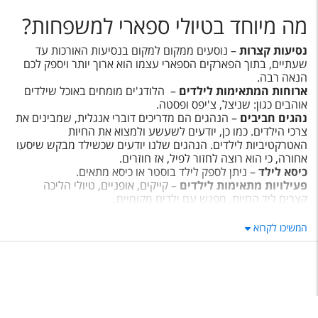
מה מיוחד בטיולי ספארי למשפחות?
נסיעות קצרות
– נוסעים ממקום למקום בנסיעות האורכות עד
שעתיים, בתוך הפארקים הספארי עצמו הוא ארוך יותר ויספק לכם
הנאה רבה.
ארוחות המתאימות לילדים
– הלודג'ים מומחים באוכל שילדים
אוהבים כגון: שניצל, צ'יפס ופסטה.
נהגים חביבים
– הנהגים הם מדריכים דוברי אנגלית, שמבינים את
צרכי הילדים. כמו כן, יודעים לשעשע ולמצוא את החיות
האטרקטיביות לילדים. הנהגים שלנו יודעים שכשילד מבקש שיסעו
אחורה, כי הוא רוצה לחזור לפיל, אז חוזרים.
כיסא לילד
– ניתן לספק לילד בוסטר או כיסא מתאים.
פעילויות מתאימות לילדים
– קייקים, אופניים, טיולי הליכה
קצרים ליד החיות, מפגש עם ילדים מקומיים.
שעות שמתאימות לילדים
– ללא השכמות מוקדמות, הבוקר
מתנהל בנחת.
המשיכו לקרוא
שאלות ותשובות על טיולי ספארי
לטנזניה
האם הספארי בטנזניה בטוח?