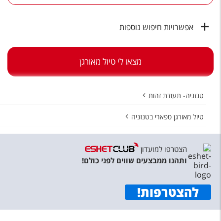
טיסות לחו"ל
מלונות בחו"ל
אפשרויות חיפוש נוספות
Русский
מצאו לי טיול מאורגן
קרוז
מגזין אשת
טנזניה- תעודת זהות
שירות לקוחות
טיול מאורגן ספארי בטנזניה
טופס צור קשר
הצטרפו למועדון
תקנון
ותהנו ממבצעים שווים לפני כולם!
נגישות
להצטרפות
!
עקבו אחרינו