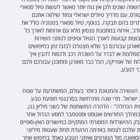
שפה שונים ולכן אין נוח יותר מאשר לעשות טיול ספארי
ורס, עם מדריך טיולים ישראלי צמוד שילווה אתכם
רים בהם תבקרו. בנוסף, טיול ספארי בטנזניה כולל את
ודג', אירוח במתכונת פנסיון מלא עם ארוחות לאורך כל
וצות קבועות לאורך הטיול וטיפים לנותני השירות
מאורגן עבורכם כך שלא תצטרכו לבזבז זמן בחיפושים
ומלצות או לברר על השכרת רכב ולנסות להבין איך
ות של אפריקה, הכל כבר מאורגן ומתוכנן עבורכם ולכם
ר לטבע.
העשירה והמגוונת ביותר בעולם, המשתרעת על שטח
 ישראל. מדי שנה מתרחשת בסרנגטי תופעת טבע
ית הגדולה" - הדהרה המשותפת של כשני מיליון גנו,
 במהלך החודשים אוגוסט וספטמבר למסע הגדול אחר
בק ההישרדות המסורתי המתקיים במישורים האין-סופיים
ת שלכם לצפות באדמה הרועדת תחת שעטות מיליוני
הסוואנה מול הטורפים ואיתני הטבע כאחד בחיפוש אחר