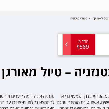
גנים לאפריקה
>
ספארי בטנזניה
החל מ
-
$
589
נזניה – טיול מאורגן 
בע הפראי בדרך שמעולם לא
טנזניה אינה דומה ליעדים אירופ
פשים. אשת טורס מזמינה אתכם
להתמצא בקלות ותסתדרו עם התחב
ת השחורה ולהיחשף לעוצמה
האטרקציות בנסיעה קצרה ברכבת 