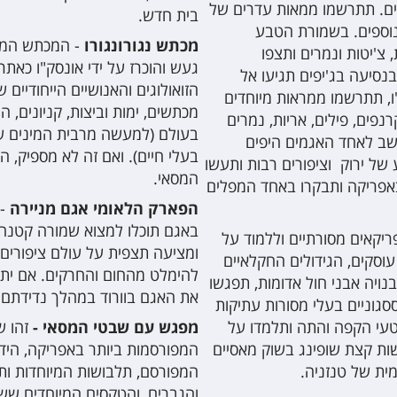
ם. תתרשמו ממאות עדרים של
בית חדש.
 נוספים. בשמורת הטבע
מכתש נגורונגורו
- המכתש המפ
צ'יטות ונמרים ותצפו
געש והוכרז על ידי אונסק"ו כאתר
בנסיעה בג'יפים תגיעו אל
הזואולוגים והאנושיים הייחודיים 
ו, תתרשמו ממראות מיוחדים
מכתשים, ימות וביצות, קניונים, הר
נפים, פילים, אריות, נמרים
חשב לאחד האגמים היפים
בעלי חיים). ואם זה לא מספיק, ה
של ירוק וציפורים רבות ותעשו
המסאי.
באפריקה ותבקרו באחד המפלים
הפארק הלאומי אגם מניירה
- 
באגם תוכלו למצוא שמורה קטנה 
יקאים מסורתיים וללמוד על
ומציעה תצפית על עולם ציפורים 
וסקים, הגידולים החקלאיים
להימלט מהחום והחרקים. אם יתמ
ויה אבני חול אדומות, תפגשו
את האגם בוורוד במהלך נדידתם.
סגוניים בעלי מסורות עתיקות
טעי הקפה והתה ותלמדו על
מפגש עם שבטי המסאי -
זהו ש
ות קצת שופינג בשוק מאסיים
המפורסמות ביותר באפריקה, הידו
ית של טנזניה.
המפורסם, תלבושות המיוחדות ותכ
והגברים, והטקסים המיוחדים שש