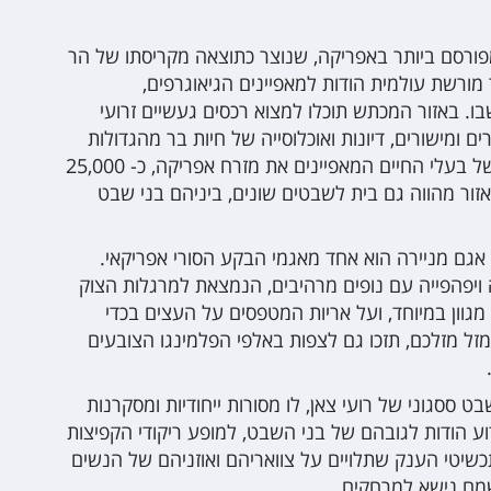
ורסם ביותר באפריקה, שנוצר כתוצאה מקריסתו של הר
 מורשת עולמית הודות למאפיינים הגיאוגרפים,
שבו. באזור המכתש תוכלו למצוא רכסים געשיים זרועי
ים ומישורים, דיונות ואוכלוסייה של חיות בר מהגדולות
בעולם (למעשה מרבית המינים של בעלי החיים המאפיינים את מזרח אפריקה, כ- 25,000
אזור מהווה גם בית לשבטים שונים, ביניהם בני שבט
אגם מניירה הוא אחד מאגמי הבקע הסורי אפריקאי.
ויפהפייה עם נופים מרהיבים, הנמצאת למרגלות הצוק
מגוון במיוחד, ועל אריות המטפסים על העצים בכדי
זל מזלכם, תזכו גם לצפות באלפי הפלמינגו הצובעים
בט ססגוני של רועי צאן, לו מסורות ייחודיות ומסקרנות
ע הודות לגובהם של בני השבט, למופע ריקודי הקפיצות
שיטי הענק שתלויים על צוואריהם ואוזניהם של הנשים
מם נישא למרחקים.