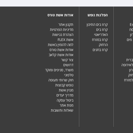
הפלגות נופש
אודות אשת טורס
Es
קרוז בים התיכון
תקנון אתר
סח
קרוז בים
מדיניות הפרטיות
ן
האדריאטי
הצהרת נגישות
מים
קרוז במזרח
אשת FLEX
הרחוק
למה להזמין באשת
קרוז בחגים
אודות אשת טורס
אודות אשת קלאב
ברית
צור קשר
לאירופה
דרושים
ון
משרד, סניפים ומוקד
וק
טלפוני
למזרח
חוק שרותי תעופה
נופש קבוצות
מגזין אשת
מדריך יעדים
ביטול עסקה
מפת אתר
שאלות ותשובות