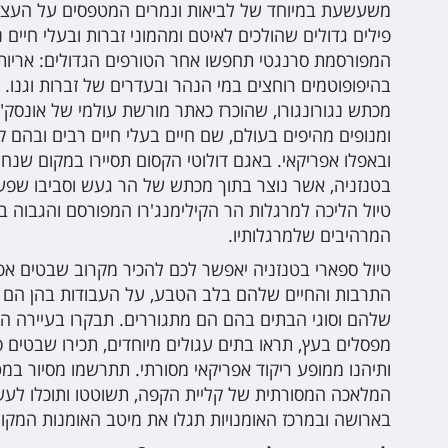
משעשעת במיוחד של לביאות ונמרים המטפסים על העצי
פילים גדולים שהולכים לאיטם ומהמוני זברות ובעלי חיים
המפורסמת סרנגטי תחפשו אחר הטורפים הגדולים: אריות, 
בהיפופוטמים רוחצים במי הנהר ובעדרים של זברות וגנו. 
מכתש נגורונגורו, שהוכרז כאתר מורשת עולמי של אונסק"
ומנופים מהיפים בעולם, שם חיים בעלי חיים רבים ובהם קר
ובאפלו אפריקאי. באגם דולוטי הקסום תסיירו במקום שנ
בטנזניה, אשר נוצר בתוך מכתש של הר געש וסביבו שפע 
טיול הליכה למרגלות הר הקילימנג'רו המפורסם והגבוה 
המרהיבים שלמרגלותיו.
טיול ספארי בטנזניה יאפשר לכם להכיר מקרוב שבטים אפר
התרבות והחיים שלהם בלב הטבע, על העבודות בהן הם ע
שלהם וסוגי הבתים בהם הם מתגוררים. תבקרו בעיירה הבנ
מפסלים בעץ, תראו בתים עגולים מיוחדים, תכירו שבטים ס
ותיהנו ממופע ריקוד אפריקאי מסורתי. תתרשמו מסיור במ
המלאכה המסורתית של קליית הקפה, תשוטטו ותוכלו לעש
בארושה ובמרכז האומנויות תגלו את מיטב האומנות המקומ