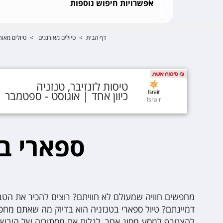
אפשרויות חיפוש נוספות
דף הבית
>
טיולים מאורגנים
>
טיולים מאור
טיסות
ל
זנזיבר
,
טנזניה
כיוון אחד |
אוגוסט - ספטמבר
Israir
ספארי בט
מחפשים חוויה שמעולם לא חוויתם? רוצים להכיר את הט
דמיינתם? טיול ספארי בטנזניה הוא בדיוק מה שאתם מח
להצטרף למסע מסוג אחר, לגלות את מסתוריה של היבש