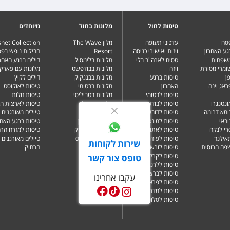
טיסות לחול
מלונות בחול
מיוחדים
פסח
עדכוני תעופה
מלון The Wave
het Collection
גע האחרון
ויזות ואישורי כניסה
Resort
חבילות נופש בפ
משפחות
טסים לארה"ב בלי
מלונות בלימסול
דילים ברגע האחרו
שומרי מסורת
ויזה
מלונות בבודפשט
מלונות עם פארק 
ן
טיסות ברגע
מלונות בבנגקוק
דילים לקיץ
ראג וינה
האחרון
מלונות בבטומי
טיסות לאוקוסט
טיסות לבטומי
מלונות בטביליסי
טיסות זולות
ונטנגרו
טיסות לבודפשט
מלונות בברלין
טיסות לארצות ה
ומא דרומה
טיסות לדובאי
מלונות בדובאי
טיולים מאורגנים 
ובאי
טיסות למונטנגרו
מלונות בלונדון
טיסות ברגע האחר
רי לנקה
טיסות לאתונה
מלונות בניו יורק
טיסות למזרח הרח
תאילנד
טיסות לפודגוריצה
מלונות בפאפוס
טיולים מאורגנים 
שירות לקוחות
שפה הרוסית
טיסות לורשה
הרחוק
טיסות לקרקוב
טופס צור קשר
טיסות ללרנקה
טיסות לברצלונה
עקבו אחרינו
טיסות לפראג
טיסות למדריד
טיסות לסלוניקי