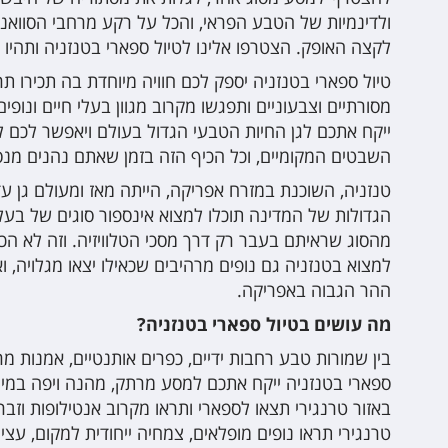
ולדינמיות של הטבע הפראי, והכל על רקע מרחבי הסוואנ
לקצה האופק. הצטרפו אלינו לטיול ספארי בטנזניה ותהיו 
טיול ספארי בטנזניה יספק לכם חוויה מיוחדת בה תכירו 
מסורתיים וצבעוניים ותפגשו מקרוב מגוון בעלי חיים ונופים
ייקח אתכם לגן החיות הטבעי הגדול בעולם ויאפשר לכם
השבטים המקומיים, וכל הכיף הזה בזמן שאתם נהנים מנסיע
טנזניה, השוכנת במזרח אפריקה, הייתה מאז ומעולם גן עד
הגדולות של המדינה תוכלו למצוא אינספור סוגים של בעל
מהסוג שראיתם בעבר רק דרך מסכי הטלוויזיה. וזה לא הכל
למצוא בטנזניה גם נופים מרהיבים שכאילו יצאו מגלויה, 
ההר הגבוה באפריקה.
מה עושים בטיול ספארי בטנזניה?
בין שמורות טבע רחבות ידיים, כפרים אותנטיים, אמנות מרש
ספארי בטנזניה ייקח אתכם למסע מרתק, מהנה ויפה במי
באזור טרנגירי תצאו לספארי ותראו מקרוב אנטילופות וזב
טרנגירי תראו נופים מופלאים, צמחיה ייחודית למקום, עצי