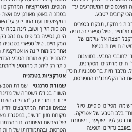
ה האינסופיים המשתרעים עד
הנופים, האטרקציות, המרחקים וה
הכי קרובים לטבע.
בטנזניה באופן מאורגן עם אשת ט
במקצועיות ועם המון ידע על האת
תרבות מרתקת, תבקרו בכפרים
הטיסות הלוך ושוב, לינה במלון/ל
 חלומיים. טיול ספארי בטנזניה
היום, נסיעה בג'יפים עם נהג בקב
 לקבל הצצה אל עולמם של
המקומיים. טיול ספארי בטנזניה 
ה חווייתית בג'יפ!
אחר מקומות לינה או אטרקציות מ
ן לחובבי הטבע. בסוואנות
להתנייד בין שמורות הטבע הגדול
י חיים מרתקים ומסקרנים,
נותר רק ליהנות מהמסע ולהתחב
. מלבד חיות בר ססגוניות תוכלו
אטרקציות בטנזניה
ואת הר הקלימנג'רו המפורסם,
שמורת סרנגטי
- שמורת הטבע 
השווה בגודלו לשטחה של מדינת
ייחודית ומרהיבה, "הנדידה השנת
ימה ומפלים יפיפיים, טיול
צבאים וזברות, המתקבצים יחדיו
וחד בלב הטבע של אפריקה.
מקורות מזון חדשים, במסגרת מא
רות רגע לפני שקיעה, בשמורת
של היבשת השחורה. זו ההזדמנו
 באובב גדולים ותופעה
הפרסות, ובהתמודדותן של חיות 