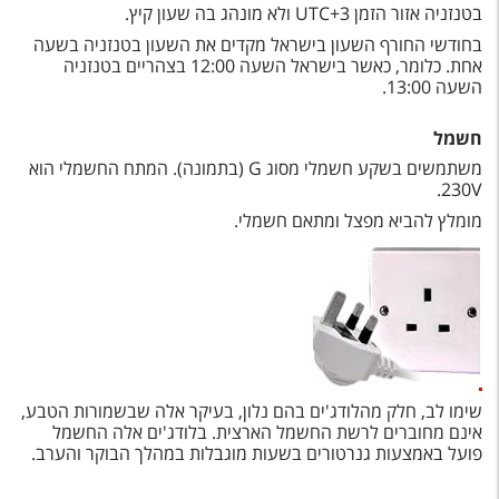
טיסות לחו"ל
בטנזניה אזור הזמן
+3
UTC
ולא מונהג בה שעון קיץ.
בחודשי החורף השעון בישראל מקדים את השעון בטנזניה בשעה
מלונות בחו"ל
אחת. כלומר, כאשר בישראל השעה 12:00 בצהריים בטנזניה
השעה 13:00.
Русский
חשמל
קרוז
משתמשים בשקע חשמלי מסוג
G
(בתמונה). המתח החשמלי הוא
מגזין אשת
.
230V
מומלץ להביא מפצל ומתאם חשמלי.
שירות לקוחות
טופס צור קשר
תקנון
נגישות
שימו לב, חלק מהלודג'ים בהם נלון, בעיקר אלה שבשמורות הטבע,
אינם מחוברים לרשת החשמל הארצית. בלודג'ים אלה החשמל
עקבו אחרינו
פועל באמצעות גנרטורים בשעות מוגבלות במהלך הבוקר והערב.