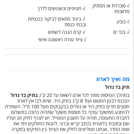
√ סוכרזית או ממתיק
√ חטיפים ונשנושים לדרך
מלאכותי
√
ביגוד מתאים לביקור בכנסיות
√
כובע
ובבתי כנסת
√
בגד ים
√
קרם הגנה לשמש
√
ציוד עזרה ראשונה אישי
מה ואיך לארוז
תיק בד גדול
במהלך הטיסות מותר לכל אדם לשאת עד 20 ק"ג
בתיק בד גדול
הנכנס לבטן המטוס ועוד 8 ק"ג בתיק היד. שימו לב! אין לארוז
חפצים חדים בתיק היד או נוזלים בבקבוקים מעל 100 מ"ל. השתדלו
להימנע ממשקל עודף. כל תוספת משקל שתהיה כרוכה בתשלום
לחברת התעופה, תהיה על חשבון המטייל. יש לצרף לתיק תג ועליו
שם וכתובת בלועזית בכתב קריא וברור. לזוגות החולקים יחד את
אותו החדר, אנחנו ממליצים לחלק את הציוד בין התיקים במקרה