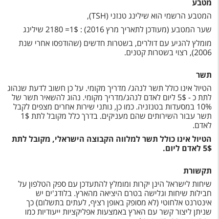
מטבע
המטבע הרשמי הוא שילינג טנזני (
TSH
),
שער המטבע (מעודכן לתאריך מרץ 2016) : 1$= 2180 שילינג
מומלץ להגיע עם דולרים, בשטרות חדשים (שהודפסו אחרי שנת
2006), רצוי בשטרות קטנים.
תשר
הטיול אינו כולל תשר לנהג/ מדריך מקומי. על כן חשוב לדעת שנהוג
לתת כ - 5$ ליום לאדם לנהג/מדריך מקומי. נהוג להשאיר תשר של
10% במסעדות בטנזניה. כמו כן, נותני שירות אחרים מצפים לקבל
תשר עבור השירותים שהם מעניקים. בדרך כלל מקובל לתת 1$
לאדם.
הטיול אינו כולל תשר למלווה הקבוצה הישראלי, מקובל לתת
5$ לאדם ליום.
תקשורת
שיחות לישראל הינן יקרות ומומלץ להתעדכן עם ספק הטלפון על
חבילות שיחות וגלישה בטרם היציאה מהארץ. בלודג'ים יש
אינטרנט אלחוטי (לא מסופק באופן רציף, לעתים בתשלום) כך
שניתן ליצור קשר עם הארץ באמצעות אפליקציות ייעודיות כמו