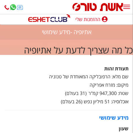
ההזמנות שלי
ההזמנות שלי
אתיופיה -מידע שימושי
נופש בארץ
כל מה שצריך לדעת על אתיופיה
חופשה לפי סגנון
מלונות באילת
תעודת זהות
טיולים מאורגנים
שם מלא
: הרפובליקה המאוחדת של טנזניה
מיקום
: מזרח אפריקה
סגנונות טיול
שטח
: 947,300 קמ"ר
(31 בעולם)
חבילות נופש
אוכלוסיה
: 51 מיליון נפש (26 בעולם)
הרגע האחרון
מידע שימושי
חבילות בריאות וספא
שעון