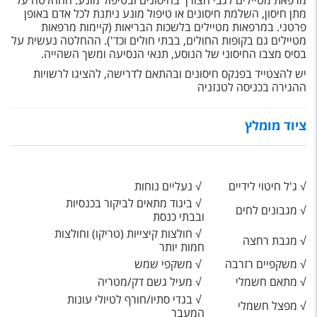
מרפאת מטיילים לגבי הצורך בחיסונים ובטיפול מונע. ההחלטה על
מתן חיסון, השלמת חיסונים או טיפול מונע ניתנת לכל אדם באופן
פרטני. במרפאות מטיילים בלשכות הבריאות (קיימות מרפאות
מטיילים גם בקופות החולים, בבתי חולים וכד'). ההחלטה נעשית על
בסיס מצבו החיסוני של הנוסע, תנאי הנסיעה ומשך השהייה.
יש להצטייד בפנקס חיסונים ובהתאם לדרישה, להציגו לרשויות
ההגירה בכניסה לטנזניה
ציוד מומלץ
√
ג'ל חיטוי לידיים
√
נעליים נוחות
√ ביגוד מתאים לביקור בכנסיות
√
מגבונים לחים
ובבתי כנסת
√ חולצות קיצייות (טריקו) וחולצות
√
מגבת רחצה
חמות יותר
√
משקפיים רזרבה
√
משקפי שמש
√
מתאם חשמלי
√
מעיל גשם דק/מטריה
√
בגדי סתיו/חורף לטיולי עונות
√ מפצל חשמלי
המעבר