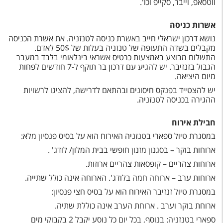
ווטסאפ, וייבר, סקייפ וכו'.
אשרות כניסה
נושא דרכון ישראלי חייב באשרת כניסה לטנזניה. את אשרת הכניסה
מקבלים בשדה התעופה של טנזניה בעלות של 50$ לאדם.
התשלום מבוצע באמצעות כרטיס אשראי בינלאומי בלבד במעבר
הגבול בזנזיבר. יש להגיע עם דרכון בר תוקף ל-7 חודשים לפחות
מיום היציאה.
יש להצטייד בפנקס חיסונים ובהתאם לדרישה, להציגו לרשויות
ההגירה בכניסה לטנזניה.
חבילת אירוח
במסגרת טיול ספארי בטנזניה האירוח הוא על בסיס פנסיון מלא:
ארוחות בוקר – בסגנון מזנון חופשי בבית המלון/ לודג' .
ארוחות צהריים – קופסאות צהריים ארוזות.
ארוחות ערב – ארוחה חמה בלודג'. הארוחה אינה כולל שתייה.
במסגרת טיול זנזיבר האירוח הוא על בסיס חצי פנסיון:
ארוחת בוקר וערב . ארוחת הערב אינה כוללת שתיה.
ספארי בטנזניה: בנוסף, בכל יום כל נוסע יקבל 2 בקבוקי מים