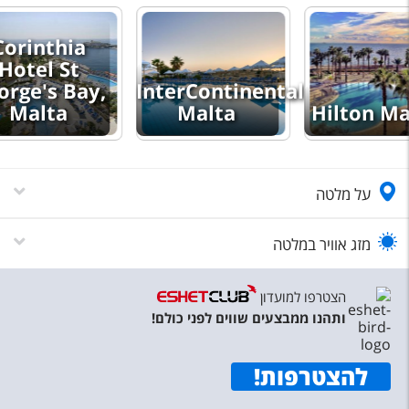
טיסות לחו"ל
Corinthia
מלונות בחו"ל
Hotel St
Русский
orge's Bay,
InterContinental
Malta
Malta
Hilton Ma
קרוז
מגזין אשת
על מלטה
שירות לקוחות
טופס צור קשר
מזג אוויר במלטה
תקנון
הצטרפו למועדון
נגישות
ותהנו ממבצעים שווים לפני כולם!
עקבו אחרינו
להצטרפות
!