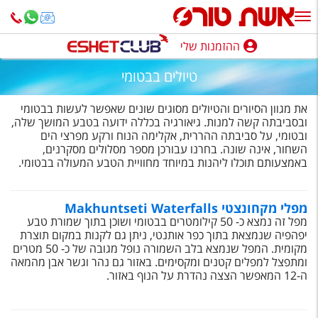
ההזמנות שלי
ההזמנות שלי
טיולים בבטומי
נופש בארץ
את מגוון הסיורים והטיולים מסוגים שונים שאפשר לעשות בבטומי
חופשה לפי סגנון
ובסביבתה קשה למנות. גיאורגיה בכללה ידועה בטבע המושך שלה,
ובטומי, על סביבתה ההררית, אקלימה הנוח ורקע מפרצי הים
השחור, אינה שונה. בחרנו עבורכן מספר מסלולים מסקרנים,
מלונות באילת
באמצעותם תוכלו ליהנות במיוחד מחוויית הטבע המעולה בבטומי.
טיולים מאורגנים
מפלי מקחונצטי Makhuntseti Waterfalls
סגנונות טיול
מפל זה נמצא כ- 50 קילומטרים בבטומי ושוכן בתוך שמורת טבע
יפהפיה שנמצאת בתוך כפר אותנטי, ניתן גם לקנות במקום תוצרת
חבילות נופש
מקומית. המפל שנמצא בלב השמורה נופל מגובה של כ- 50 מטרים
ומתפצל למפלים קטנים ומקסימים. באזור גם נהר וגשר אבן מהמאה
הרגע האחרון
ה-12 המאפשר הצצה נהדרת על הנוף באזור.
חבילות בריאות וספא