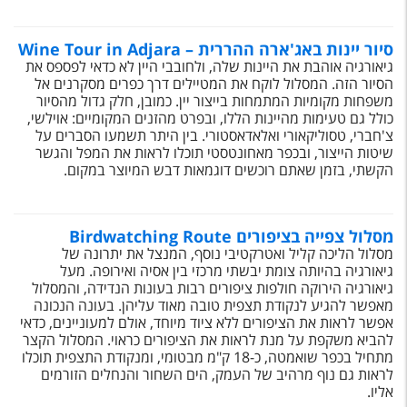
סיור יינות באג'ארה ההררית – Wine Tour in Adjara
גיאורגיה אוהבת את היינות שלה, ולחובבי היין לא כדאי לפספס את
הסיור הזה. המסלול לוקח את המטיילים דרך כפרים מסקרנים אל
משפחות מקומיות המתמחות בייצור יין. כמובן, חלק גדול מהסיור
כולל גם טעימות מהיינות הללו, ובפרט מהזנים המקומיים: אוילשי,
צ'חברי, טסוליקאורי ואלאדאסטורי. בין היתר תשמעו הסברים על
שיטות הייצור, ובכפר מאחונטסטי תוכלו לראות את המפל והגשר
הקשתי, בזמן שאתם רוכשים דוגמאות דבש המיוצר במקום.
מסלול צפייה בציפורים Birdwatching Route
מסלול הליכה קליל ואטרקטיבי נוסף, המנצל את יתרונה של
גיאורגיה בהיותה צומת יבשתי מרכזי בין אסיה ואירופה. מעל
גיאורגיה הירוקה חולפות ציפורים רבות בעונות הנדידה, והמסלול
מאפשר להגיע לנקודת תצפית טובה מאוד עליהן. בעונה הנכונה
אפשר לראות את הציפורים ללא ציוד מיוחד, אולם למעוניינים, כדאי
להביא משקפת על מנת לראות את הציפורים כראוי. המסלול הקצר
מתחיל בכפר שואמטה, כ-18 ק"מ מבטומי, ומנקודת התצפית תוכלו
לראות גם נוף מרהיב של העמק, הים השחור והנחלים הזורמים
אליו.