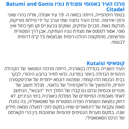
טיסות לחו"ל
מרכז העיר באטומי ומצודת גוניו Batumi and Gonio
Citadel
מלונות בחו"ל
בטומי היפהפייה, הייתה במאה ה- 19 עיר אצולה, אליה נהרו שועי
ורוזני אירופה. מרכז העיר נחצה שתי וערב על ידי טיילות מוריקות,
Русский
מזרקות נאות, מבנים עתיקים, שווקים צבעוניים וקו חוף כחול ואין
סופי. אסור לפספס את מצודת גוניו העתיקה, אבן דרך הסטורית
ומרשימה, מהתקופה ההלנו-רומית שנמצאת 15 ק"מ דרומית
קרוז
לבטומי.
מגזין אשת
קוטאיסי Kutaisi
שירות לקוחות
העיר השנייה בגודלה בגאורגיה, הייתה מרכזה המפואר של הקהילה
היהודית הגדולה ביותר במדינה. כדאי לסייר ברובע היהודי, לבקר
טופס צור קשר
בבית הכנסת הדו-קומתי, שמהווה דוגמא ייחודית של ארכיטקטורה
יהודית, ולהמשיך אל ה"אקדמיה" של גלאטי, מכלול חשוב של
תקנון
מנזרים וכנסיות ובהם גם קברו של המלך דויד "הבנאי", הנחשב
לאחד מאבותיה המייסדים של ממלכת גיאורגיה בימי הביניים. לא
נגישות
רחוק נמצאת השמורה הפרה-הסטורית של סאטאפליה, בה נתגלו
מאות עקבות של דינוזאורים שחיו במקום לפני למעלה ממאה מיליון
שנה. במקום מערות הנטיפים יפהפיות שחצובות בין הרי הקארסט
עקבו אחרינו
של הרכס הסאטאפילי.