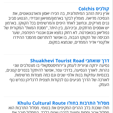
קולכיס Colchis
ארץ גיזת הזהב המיתולוגית, בה הכירו יאסון והארגונאוטים, את
הנסיכה מדיאה. מומלץ לבקר בארמון/מוזיאון זוגדידי, הנטוע סביב
גנים מוריקים, ונחשב לאחד היפים והמרשימים בכל הקווקז. בארמון
יש אוספים מרתקים, וביניהם, בין היתר, "מסכת המוות" המקורית של
נפוליאון בונאפרטה. לא רחוק נמצא אגם אנגורי היפהפה, שער
הכניסה של הקווקז הגבוה, בו אפשר להתרשם מהסכר ההידרו
אלקטרי אדיר הממדים, שנמצא במקום.
דרך שואחבי Shuakhevi Tourist Road
נסיעה ירוקה וציורית לעמק צ'ירוחיסטסקאלי בו מצטלבים שני
נהרות. לאורך הנסיעה, בדרכי עפר, אפשר להיתקל בכפרים קטנים,
בכנסיות עתיקות בנות אלפי שנים וגם כמה מצודות מרשימות.
לאורכה של הדרך מגיעים גם לנקודות תצפית לרגליהן נפרש נוף
העמק.
מסלול התרבות בחולו Khulu Cultural Route
חולו שוכנת בלב ההרים המקיפים את בטומי. מסלול התרבות הוא
מסלול ארוך יחסית ומיועד לרכבי שטח בלבד. המסלול סובב את