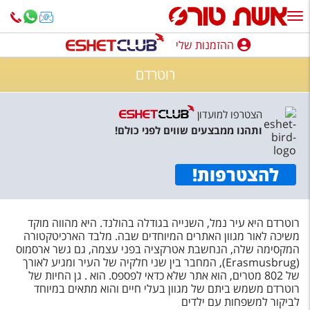
ההזמנות שלי
ההזמנות שלי
רוטרדם
נופש בארץ
הצטרפו למועדון
חופשה לפי סגנון
ותהנו ממבצעים שווים לפני כולם!
מלונות באילת
להצטרפות
!
טיולים מאורגנים
סגנונות טיול
רוטרדם היא עיר נמל, השנייה בגודלה בהולנד. היא מהווה מוקד
חבילות נופש
משיכה לאור מגוון האתרים המיוחדים שבה. מלבד הארכיטקטורה
המקסימה שלה, הנחשבת אטרקציה בפני עצמה, גם גשר ארסמוס
הרגע האחרון
(
Erasmusbrug
), המחבר בין שני חלקיה של העיר ומגיע לאורך
של 802 מטרים, הוא אתר שלא כדאי לפספס. הוא . גן החיות של
חבילות בריאות וספא
רוטרדם משמש ביתם של מגוון בעלי חיים והוא מתאים במיוחד
לביקור למשפחות עם ילדים