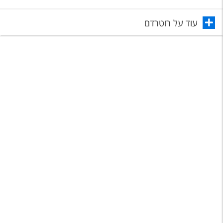
טיסות לחו"ל
עוד על רוטרדם
מלונות בחו"ל
Русский
קרוז
מגזין אשת
שירות לקוחות
טופס צור קשר
תקנון
נגישות
עקבו אחרינו