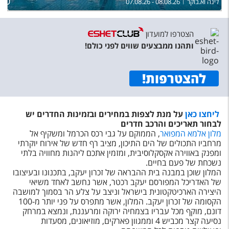
250
לינה וא.בוקר
07.08.26 - 08.08.26
הצטרפו למועדון
ותהנו ממבצעים שווים לפני כולם!
להצטרפות
!
ליחצו כאן
על מנת לצפות במחירים ובזמינות החדרים יש
לבחור תאריכים והרכב חדרים
מלון אלמא המפואר
, הממוקם על גבי רכס הכרמל ומשקיף אל
מרחביו התכולים של הים התיכון, מציב רף חדש של אירוח יוקרתי
ומפנק באווירה אקסקלוסיבית, ומזמין אתכם ליהנות מחוויה בלתי
נשכחת של פעם בחיים.
המלון שוכן במבנה בית ההבראה של זכרון יעקב, בתכנונו ובעיצובו
של האדריכל המפורסם יעקב רכטר, אשר נחשב לאחד משיאי
היצירה הארכיטקטונית בישראל וניצב על צלע הר בסמוך למושבה
הקסומה של זכרון יעקב. המלון, אשר מתפרס על פני יותר מ-100
דונם, מוקף מכל עבריו בצמחיה ירוקה ומרעננת, ונמצא במרחק
נסיעה קצר מכביש 4 וממגוון פארקים, מוזיאונים, מסעדות