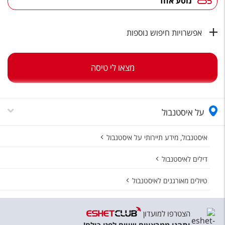
נוסע אחד
טיסות לחו"ל
מלונות בחו"ל
אפשרויות חיפוש נוספות
Русский
קרוז
מצאו לי טיסה
מגזין אשת
על איסטנבול
שירות לקוחות
טופס צור קשר
איסטנבול, מידע תיירותי על איסטנבול
תקנון
דילים לאיסטנבול
נגישות
טיולים מאורגנים לאיסטנבול
עקבו אחרינו
הצטרפו למועדון