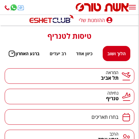
ההזמנות שלי
ההזמנות שלי
טיסות לטנריף
נופש בארץ
חופשה לפי סגנון
הלוך ושוב
כיוון אחד
רב יעדים
ברגע האחרון
מלונות באילת
המראה
תל אביב
טיולים מאורגנים
סגנונות טיול
נחיתה
טנריף
חבילות נופש
הרגע האחרון
בחרו תאריכים
חבילות בריאות וספא
הרכב