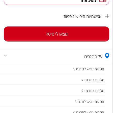
נוסע אחד
טיסות לחו"ל
מלונות בחו"ל
אפשרויות חיפוש נוספות
Русский
קרוז
מצאו לי טיסה
מגזין אשת
על בולגריה
שירות לקוחות
טופס צור קשר
חבילות נופש לבורגס
תקנון
מלונות בבורגס
נגישות
מלונות בבורגס
עקבו אחרינו
חבילות נופש לורנה
חבילות נופש לסופיה