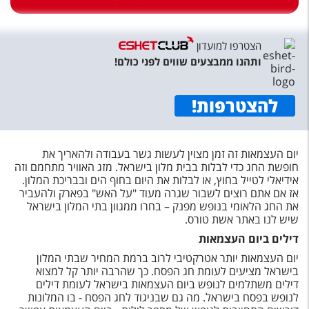
טיסות לחו"ל
מלונות בחו"ל
הצטרפו למועדון
Русский
ותהנו ממבצעים שווים לפני כולם!
קרוז
להצטרפות
!
מגזין אשת
יום העצמאות זה זמן מצוין לעשות גשר בעבודה ולהאריך את
שירות לקוחות
חופשת החג כדי לבלות בבית מלון בישראל. מזג האוויר מתחמם וזה
אידיאלי לטייל בחוץ, או לבלות את היום בחוף הים ובבריכת המלון.
טופס צור קשר
אז אם אתם רוצים לשבור שגרה מעוד "על האש" בפארק ולהעביר
את החג הלאומי בנופש מפנק – בחרו ממגוון בתי המלון בישראל
תקנון
שיש לנו באתר אשת טורס.
נגישות
דילים ביום העצמאות
יום העצמאות יותר אטרקטיבי לרוב ברמת המחיר שבתי המלון
עקבו אחרינו
בישראל מציעים לעומת חג הפסח. כך שהרבה יותר קל למצוא
דילים משתלמים לנופש ביום העצמאות בישראל לעומת דילים
לנופש בפסח בישראל. מה גם שבניגוד לחג הפסח - בו המלונות