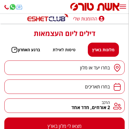
ההזמנות שלי
ההזמנות שלי
דילים ליום העצמאות
נופש בארץ
חופשה לפי סגנון
מלונות בארץ
טיסות לאילת
ברגע האחרון
מלונות באילת
יעד
/
מלון
בחרו יעד או מלון
טיולים מאורגנים
תאריכים
סגנונות טיול
בחרו תאריכים
חבילות נופש
הרכב
הרכב
2 אורחים, חדר אחד
הרגע האחרון
חבילות בריאות וספא
מצאו לי מלון בארץ