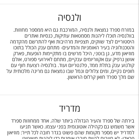
ולנסיה
במזרח ספרד נמצאת ולנסיה, המורכבת גם היא ממספר מחוזות.
בוולנסיה תוכלו ליהנות מסמטאות עתיקות, כנסיות ואתרים
היסטוריים לצד שווקים, תצפיות מרהיבות ואף להתרשם מהקדמה
והטכנולוגיה בעיר האומניות והמדעים- מתחם ענק הכולל בתוכו
מוזיאון מדע, גן בוטני, היכל מרשים בו מתקיימות הופעות, פארק
אושן גרפיק עם אקווריומים ענקיים, מתחם לאירועי ספורט, אולם
קולנוע ענק בתלת ממד, פלנטריום ועוד. בולנסיה רצועת חוף עם
חופים נקיים, ומים צלולים ונמל שבו נמצאת גם מרינה מלכותית על
שם מלך ספרד חואן קרלוס הראשון.
מדריד
בירתה של ספרד והעיר הגדולה ביותר שלה. אחד ממחוזות ספרד
אשר משמש גם כקהילה אוטונומית בפני עצמו. כאשר תגיעו
למדריד יש מספר מקומות שהם פשוט בגדר חובה לכל תייר: מוזיאון
פראדו- לא חייבים להיות חובבי אומנות כדי ליהנות משיטוט