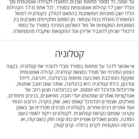
על שמה. כל מספר מחוזות שכנים התאגדו לקהילה אוטונומית וסך
הכלל ישנן 17 קהילות אוטונומיות בספרד. לכל אחת מ-17 הקהילות
הללו ישנן סמכויות המשתנות בהתאם לגודלן. בקטלוניה למשל
המשטרה פועלת ככוח עצמאי. מן הסתם מתקיימים מאבקים בין
הסמכויות המקומיות אל מול השלטון המרכזי בספרד על כמות
ה"כוח" שניתן להעביר אליהן ועל ההקצאות שיקבלו מהממשלה.
קטלוניה
אי אפשר לדבר על מחוזות בספרד מבלי להזכיר את קטלוניה. בקצה
הצפון המזרחי של ספרד נמצאת קטלוניה. קהילה אוטונומית
שוקקת המורכבת מארבעה מחוזות (ברצלונה, זיכרונה, לייהד
וטרגון). בירת קטלוניה היא ברצלונה, אותה שום חובב אומנות,
אדריכלות וכדורגל לא יפספס. יש בברצלונה מגוון רחב של
אטרקציות ואתרים שמהווים יעדי חובה. מוזיאונים, בנינים מיוחדים,
פארקים, אצטדיון הכדורגל קאמפ נואו, שוק בוקרה, הרובע הגותי
ועוד אתרים רבים אחרים. בקטלוניה מבינים ספרדית אך באופן
עקרוני שפתם נקראת קטלאנית. לקטלונים ריקוד לאומי בשם
הסדנה, ומגוון מאכלים אופייניים כמו קפה חזק בשם קודו, או
הגרסה המקומית לקרם ברולה- קרם קטלן.