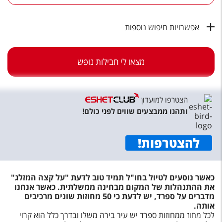
טיסות לחו"ל
מלונות בחו"ל
אפשרויות חיפוש נוספות
Русский
מצאו לי חבילות נופש
קרוז
מגזין אשת
הצטרפו למועדון
שירות לקוחות
ותהנו ממבצעים שווים לפני כולם!
טופס צור קשר
להצטרפות
!
תקנון
נגישות
כאשר נוסעים לטיול בחו"ל תמיד טוב לדעת "על קצה המזלג"
את ההתנהלות של המקום מבחינה ממשלתית. כאשר אנחנו
עקבו אחרינו
מדברים על ספרד, יש לדעת כי 50 מחוזות שונים מרכיבים
אותה.
לכל מחוז ממחוזות ספרד יש עיר בירה משלו ובדרך כלל הוא קרוי