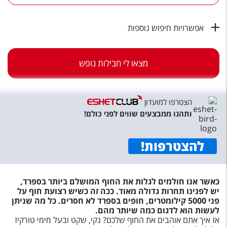
טיסות לחו"ל
מלונות בחו"ל
אפשרויות חיפוש נוספות
Русский
מצאו לי חבילות נופש
קרוז
מגזין אשת
הצטרפו למועדון
שירות לקוחות
ותהנו ממבצעים שווים לפני כולם!
טופס צור קשר
להצטרפות
!
תקנון
נגישות
כאשר אנו חולמים לגלות את החוף המושלם ביותר בספרד,
יש לפנינו תחרות גדולה מאוד. ככה זה כשיש רצועת חוף על
עקבו אחרינו
פני 5000 קילומטרים, חופים בספרד לא חסרים. כל מה שניתן
לעשות הוא לדגום כמה שיותר מהם.
אז איך אתם אוהבים את החוף שלכם? נקי, שקט ובעל מימי טורקיז