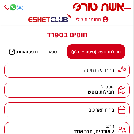
ההזמנות שלי
ההזמנות שלי
חופים בספרד
נופש בארץ
חופשה לפי סגנון
חבילות נופש (טיסה + מלון)
ספא
ברגע האחרון
מלונות באילת
יעד נחיתה
בחרו יעד נחיתה
טיולים מאורגנים
סוג טיול
סגנונות טיול
חבילות נופש
חבילות נופש
תאריכים
בחרו תאריכים
הרגע האחרון
חבילות בריאות וספא
הרכב
הרכב
2 אורחים, חדר אחד