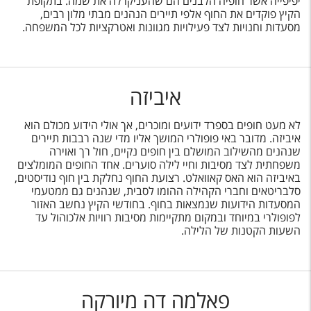
יפיפייה אשר חופיה הלבנים הם שהעניקו לה את שמה. בתקופת
הקיץ פוקדים את החוף אלפי תיירים הנהנים מבתי מלון רבים,
מסעדות וחנויות לצד פעילויות מגוונות ואטרקציות לכל המשפחה.
איביזה
לא מעט חופים בספרד ידועים ומוכרים, אך אולי הידוע מכולם הוא
איביזה. מדובר באי פופולרי המושך אליו מדי שנה רבבות תיירים
שנהנים מהשילוב המושלם בין חופים נקיים, חול רך ואוירה
משפחתית לצד מסיבות וחיי לילה סוערים. אחד החופים המומלצים
באיביזה הוא האס קאוואלט. רצועת החוף נחלקת בין חוף נודיסטים,
סלבריטאים וחברי הקהילה ההומו לסבית, שנהנים גם ממטעמי
המסעדות הידועות שנמצאות בחוף. בחודשי הקיץ נחשב האזור
לפופולרי במיוחד ובמקום מתקיימות מסיבות רוויות אלכוהול עד
השעות הקטנות של הלילה.
פאלמה דה מיורקה