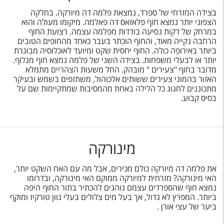
בצידה המזרחי של ספרד, נמצאת פלמה דה מיורקה. בחלקה
הצפוני יותר נמצא חוף פלאזאס דה פאלמה. מיקומו מעולה והוא
במרחק של דקות נסיעה בודדות מפלמה עצמה. רצועת החוף
הרחבה נקייה מאוד, והחוף הוכתר בעבר כאחד מהחופים הטובים
ביותר באירופה כולה. החוף יחסית שקט ומיועד לאוכלוסיה מבוגרת
יותר או לבעלי משפחות. בצידה השני של פלמה נמצא חוף מגלוף.
מדובר בחוף "צעירים " מובהק. החל משעות הצהריים מתמלא
האזור בהמוני צעירים ששותים אלכוהול, משתזפים בשמש ובעיקר
מתכוננים לחגוג כל הלילה באחת מהמסיבות שמתקיימות שם על
בסיס קבוע.
מינורקה
את פלמה דה מיורקה כולם מכירים, אבל מה עם האח השקט יותר,
האי מינורקה? מזרחית למיורקה ממוקם האי מינורקה, ובדרומו
נמצא חוף שהספרדים עצמם נוהגים להכתיר בתור החוף היפה
ביותר. המפרץ לא גדול, אך בעל מים צלולים בעלי גוון טורקיז ומוקף
ביער של עצי אורן .