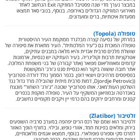
טיסות לחו"ל
במבצר נערך מדי שנה פסטיבל המוזיקה
Exit
הנחשב לאחד
מאירועי המוזיקה הגדולים באירופה. בנוסף, בנובי סאד תמצאו
מלונות בחו"ל
מסעדות איכותיות, ברים ומועדונים.
Русский
טופולה (Topola)
במרחק של נסיעה קצרה מבלגרד ממוקמת העיר ההיסטורית
קרוז
טופולה המוכרת גם כ"עיר המלכותית". העיר מתארת את סיפורה של
שושלת מלכים סרבית אגדית והיא מלאה במבנים עתיקים,
מגזין אשת
אטרקציות תרבות וקולינריה. בעיר העתיקה יש כנסיות, ארמונות
קדומים ומאוזוליאום מפואר (אתר קבורה) של בני משפחת המלוכה.
אתר חובה ששווה ביקור הוא כנסיית סנט ג'ורג' המקושטת
שירות לקוחות
בפסיפסים מרהיבים ויוצאי דופן. בכפר הסמוך נולד דורדה פטרוביץ'
((Djordje Petrovic, דמות סרבית מיתית שהובילה מרד גדול נגד
טופס צור קשר
השלטון העות'מאני. אותו פטרוביץ' שכונה "ג'ורג' השחור" מונצח
באנדרטה ובמוזיאון המשקיף על העיר. טופולה מוקפת בכפרים
תקנון
קטנים ומרחבים ירוקים בהם כרמי יין ויקבים מקומיים נחשבים.
נגישות
זלטיבור (Zlatibor)
זלטיבור הוא שמם של רכס הרים יפהפה במערב סרביה השופעים
עקבו אחרינו
בירוק ומלאים בפינות חמד, אזורי נופש, ובילוי. בחורף הופך האזור
למרכז סקי וספורט פופולארי. בנוסף, תמצאו אגמים מלאכותיים,
נופים מדהימים ומרכזי תיירות שוקקים. הכפר סירוגונו