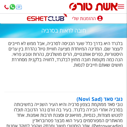
ההזמנות שלי
ההזמנות שלי
חובה לראות בסרביה
נופש בארץ
בלגרד היא בדרך כלל שער הכניסה לסרביה, אבל ממש לא חייבים
חופשה לפי סגנון
לעצור שם. המדינה המיוחדת מציעה חוויית טיול נהדרת בין ערים
היסטוריות, כפרים אותנטיים, הרים מושלגים, נהרות וטבע פראי.
הנה כמה מקומות חובה מחוץ לבלגרד, לחוויה בלקנית מסחררת
מלונות באילת
חושים שאתם חייבים לנסות.
טיולים מאורגנים
סגנונות טיול
חבילות נופש
נובי סאד (Novi Sad)
נובי סאד ממוקמת בצפון סרביה והיא העיר השנייה בחשיבותה
הרגע האחרון
בסרביה אחרי הבירה בלגרד. בעיר בה זורם נהר הדנובה תוכלו
לפגוש מצודות, כנסיות, מוזיאונים וסצנת תרבות ואמנות. אחד
חבילות בריאות וספא
מהאתרים המפורסמים בעיר הוא מבצר פטרובראדין
(
Petrovaradin
), אתר היסטורי חשוב ומרתק שהפך למוקד אמנות.